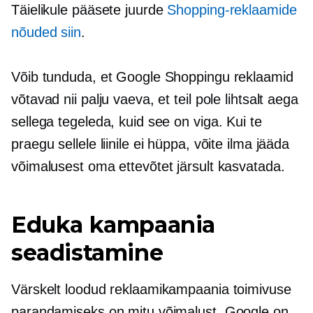
Täielikule pääsete juurde
Shopping-reklaamide
nõuded siin
.
Võib tunduda, et Google Shoppingu reklaamid
võtavad nii palju vaeva, et teil pole lihtsalt aega
sellega tegeleda, kuid see on viga. Kui te
praegu sellele liinile ei hüppa, võite ilma jääda
võimalusest oma ettevõtet järsult kasvatada.
Eduka kampaania
seadistamine
Värskelt loodud reklaamikampaania toimivuse
parandamiseks on mitu võimalust. Google on