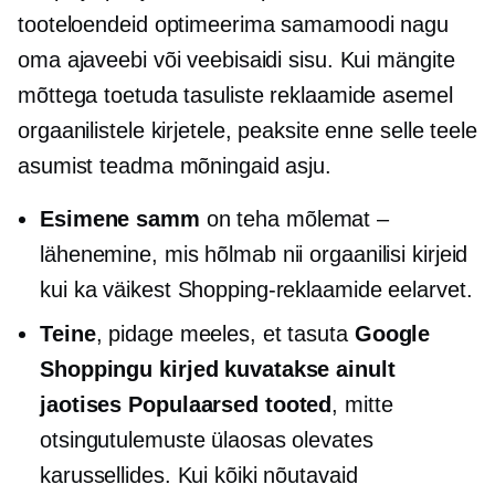
tooteloendeid optimeerima samamoodi nagu
oma ajaveebi või veebisaidi sisu. Kui mängite
mõttega toetuda tasuliste reklaamide asemel
orgaanilistele kirjetele, peaksite enne selle teele
asumist teadma mõningaid asju.
Esimene samm
on teha mõlemat –
lähenemine, mis hõlmab nii orgaanilisi kirjeid
kui ka väikest Shopping-reklaamide eelarvet.
Teine
, pidage meeles, et tasuta
Google
Shoppingu kirjed kuvatakse ainult
jaotises Populaarsed tooted
, mitte
otsingutulemuste ülaosas olevates
karussellides. Kui kõiki nõutavaid