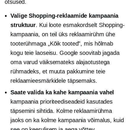
otsused.
Valige Shopping-reklaamide kampaania
struktuur
. Kui loote esmakordselt Shopping-
kampaania, on teil üks reklaamirühm ühe
tooterühmaga „Kõik tooted”, mis hõlmab
kogu teie laoseisu. Google soovitab jagada
oma varud väiksemateks alajaotustega
rühmadeks, et muuta pakkumine teie
reklaamieesmärkidele täpsemaks.
Saate valida ka kahe kampaania vahel
kampaania prioriteediseadeid kasutades
täpsemini sihtida. Kolme reklaamirühma
jaoks on ka kolme kampaania võimalus, kuid
see on keerulisem ja
aega võttev.