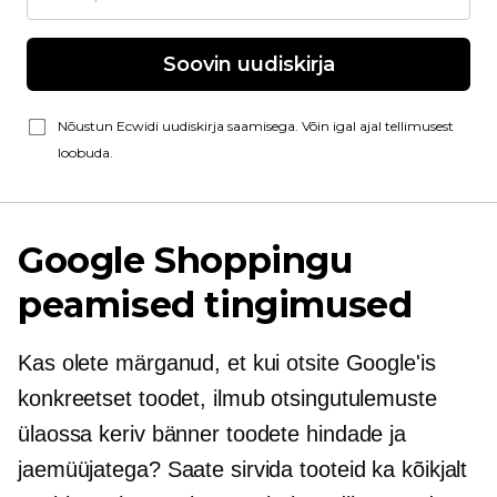
Soovin uudiskirja
Nõustun Ecwidi uudiskirja saamisega. Võin igal ajal tellimusest
loobuda.
Google Shoppingu
peamised tingimused
Kas olete märganud, et kui otsite Google'is
konkreetset toodet, ilmub otsingutulemuste
ülaossa keriv bänner toodete hindade ja
jaemüüjatega? Saate sirvida tooteid ka kõikjalt