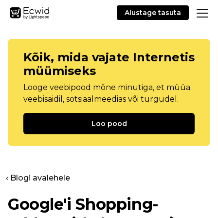
Alustage tasuta
Kõik, mida vajate Internetis
müümiseks
Looge veebipood mõne minutiga, et müüa
veebisaidil, sotsiaalmeedias või turgudel.
Loo pood
‹ Blogi avalehele
Google'i Shopping-