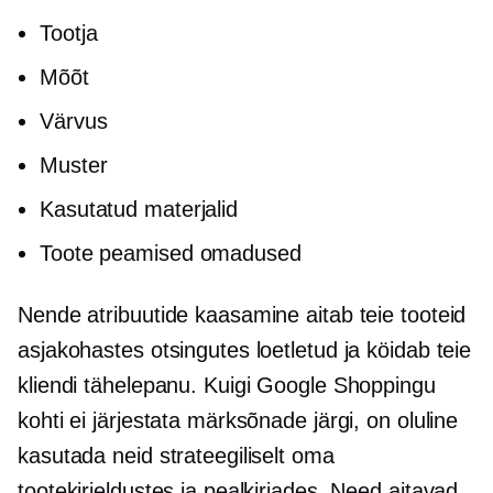
Tootja
Mõõt
Värvus
Muster
Kasutatud materjalid
Toote peamised omadused
Nende atribuutide kaasamine aitab teie tooteid
asjakohastes otsingutes loetletud ja köidab teie
kliendi tähelepanu. Kuigi Google Shoppingu
kohti ei järjestata märksõnade järgi, on oluline
kasutada neid strateegiliselt oma
tootekirjeldustes ja pealkirjades. Need aitavad