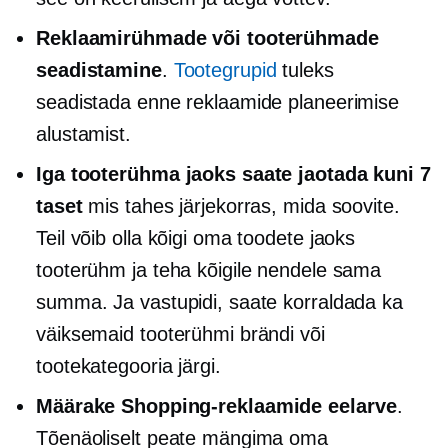
Reklaamirühmade või tooterühmade
seadistamine
.
Tootegrupid
tuleks
seadistada enne reklaamide planeerimise
alustamist.
Iga tooterühma jaoks saate jaotada kuni 7
taset
mis tahes järjekorras, mida soovite.
Teil võib olla kõigi oma toodete jaoks
tooterühm ja teha kõigile nendele sama
summa. Ja vastupidi, saate korraldada ka
väiksemaid tooterühmi brändi või
tootekategooria järgi.
Määrake Shopping-reklaamide eelarve
.
Tõenäoliselt peate mängima oma