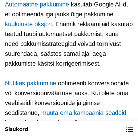
Automaatne pakkumine
kasutab Google AI-d,
et optimeerida iga jaoks õige pakkumine
kuulutuste oksjon
. Enamik reklaamijaid kasutab
teatud tüüpi automaatset pakkumist, kuna
need pakkumisstrateegiad võivad toimivust
suurendada, säästes samal ajal aega
pakkumiste käsitsi korrigeerimisest.
Nutikas pakkumine
optimeerib konversioonide
või konversiooniväärtuse jaoks. Kui olete oma
veebisaidil konversioonide jälgimise
seadistanud,
muuta oma kampaania seadeid
kasutada a
konversioonipõhine
Sisukord
pakkumisstrateegia.