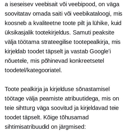
a
iseseisev
veebisait või veebipood, on väga
soovitatav omada saiti või veebikataloogi, mis
koosneb a
kvaliteetne
toote pilt ja lühike, kuid
üksikasjalik tootekirjeldus. Samuti peaksite
välja töötama strateegilise tootepealkirja, mis
kirjeldab toodet täpselt ja vastab Google'i
nõuetele, mis põhinevad konkreetsetel
toodetel/kategooriatel.
Toote pealkirja ja kirjelduse sõnastamisel
töötage välja peamiste atribuutidega, mis on
teie sihtturg väga soovitud ja kirjeldavad teie
toodet täpselt. Kõige tõhusamad
sihtimisatribuudid on järgmised: