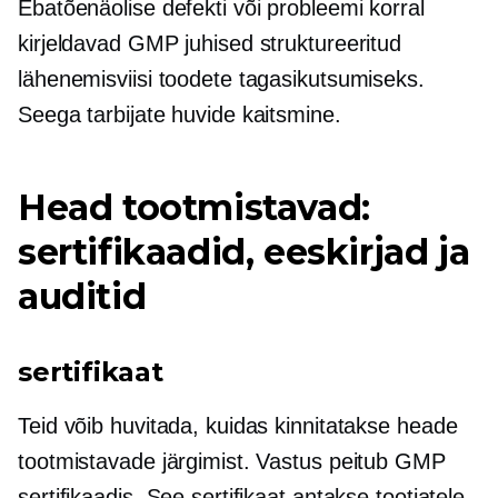
Ebatõenäolise defekti või probleemi korral
kirjeldavad GMP juhised struktureeritud
lähenemisviisi toodete tagasikutsumiseks.
Seega tarbijate huvide kaitsmine.
Head tootmistavad:
sertifikaadid, eeskirjad ja
auditid
sertifikaat
Teid võib huvitada, kuidas kinnitatakse heade
tootmistavade järgimist. Vastus peitub GMP
sertifikaadis. See sertifikaat antakse tootjatele,