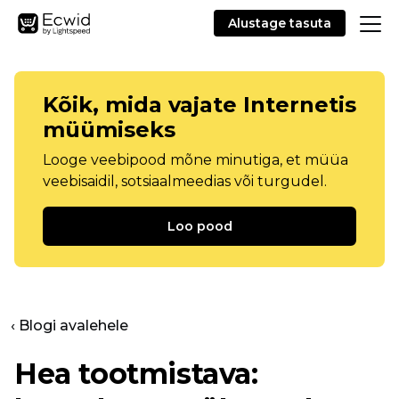
Alustage tasuta
Kõik, mida vajate Internetis
müümiseks
Looge veebipood mõne minutiga, et müüa
veebisaidil, sotsiaalmeedias või turgudel.
Loo pood
‹ Blogi avalehele
Hea tootmistava: