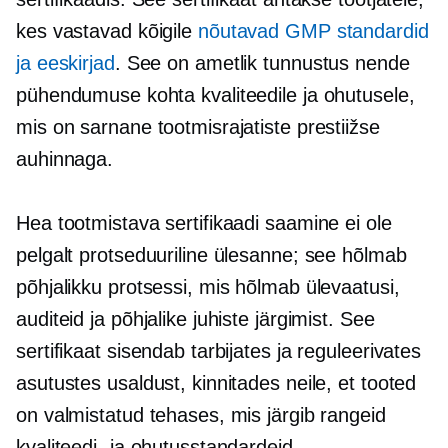
kes vastavad kõigile
nõutavad GMP standardid
ja eeskirjad
. See on ametlik tunnustus nende
pühendumuse kohta kvaliteedile ja ohutusele,
mis on sarnane tootmisrajatiste prestiižse
auhinnaga.
Hea tootmistava sertifikaadi saamine ei ole
pelgalt protseduuriline ülesanne; see hõlmab
põhjalikku protsessi, mis hõlmab ülevaatusi,
auditeid ja põhjalike juhiste järgimist. See
sertifikaat sisendab tarbijates ja reguleerivates
asutustes usaldust, kinnitades neile, et tooted
on valmistatud tehases, mis järgib rangeid
kvaliteedi- ja ohutusstandardeid.