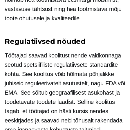
vastavuse tähtsust ning hea tootmistava mõju
toote ohutusele ja kvaliteedile.
Regulatiivsed nõuded
Töötajad saavad koolitust nende valdkonnaga
seotud spetsiifiliste regulatiivsete standardite
kohta. See koolitus võib hõlmata põhjalikke
juhiseid reguleerivatelt asutustelt, nagu FDA või
EMA. See sõltub geograafilisest asukohast ja
toodetavate toodete laadist. Selline koolitus
tagab, et töötajad on
hästi kursis
nendes
eeskirjades ja saavad neid tõhusalt rakendada
oma igapäevaste kohustuste täitmisel.