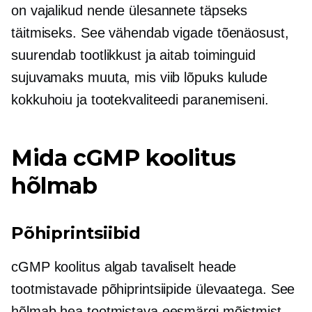
on vajalikud nende ülesannete täpseks
täitmiseks. See vähendab vigade tõenäosust,
suurendab tootlikkust ja aitab toiminguid
sujuvamaks muuta, mis viib lõpuks kulude
kokkuhoiu ja tootekvaliteedi paranemiseni.
Mida cGMP koolitus
hõlmab
Põhiprintsiibid
cGMP koolitus algab tavaliselt heade
tootmistavade põhiprintsiipide ülevaatega. See
hõlmab hea tootmistava eesmärgi mõistmist,