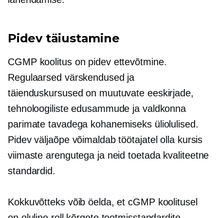
Pidev täiustamine
CGMP koolitus on pidev ettevõtmine.
Regulaarsed värskendused ja
täienduskursused on muutuvate eeskirjade,
tehnoloogiliste edusammude ja valdkonna
parimate tavadega kohanemiseks üliolulised.
Pidev väljaõpe võimaldab töötajatel olla kursis
viimaste arengutega ja neid toetada
kvaliteetne
standardid.
Kokkuvõtteks võib öelda, et cGMP koolitusel
on oluline roll kõrgete tootmisstandardite