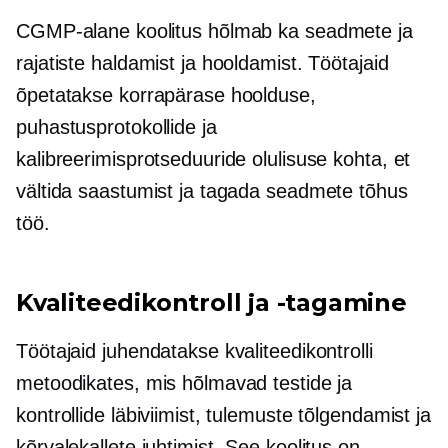
CGMP-alane koolitus hõlmab ka seadmete ja
rajatiste haldamist ja hooldamist. Töötajaid
õpetatakse korrapärase hoolduse,
puhastusprotokollide ja
kalibreerimisprotseduuride olulisuse kohta, et
vältida saastumist ja tagada seadmete tõhus
töö.
Kvaliteedikontroll ja -tagamine
Töötajaid juhendatakse kvaliteedikontrolli
metoodikates, mis hõlmavad testide ja
kontrollide läbiviimist, tulemuste tõlgendamist ja
kõrvalekallete juhtimist. See koolitus on