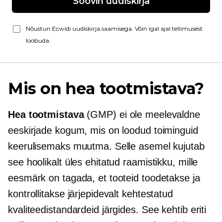
Soovin uudiskirja
Nõustun Ecwidi uudiskirja saamisega. Võin igal ajal tellimusest
loobuda.
Mis on hea tootmistava?
Hea tootmistava
(GMP) ei ole meelevaldne
eeskirjade kogum, mis on loodud toiminguid
keerulisemaks muutma. Selle asemel kujutab
see hoolikalt üles ehitatud raamistikku, mille
eesmärk on tagada, et tooteid toodetakse ja
kontrollitakse järjepidevalt kehtestatud
kvaliteedistandardeid järgides. See kehtib eriti