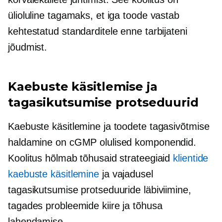
ülioluline tagamaks, et iga toode vastab
kehtestatud standarditele enne tarbijateni
jõudmist.
Kaebuste käsitlemise ja
tagasikutsumise protseduurid
Kaebuste käsitlemine ja toodete tagasivõtmise
haldamine on cGMP olulised komponendid.
Koolitus hõlmab tõhusaid strateegiaid
klientide
kaebuste käsitlemine
ja vajadusel
tagasikutsumise protseduuride läbiviimine,
tagades probleemide kiire ja tõhusa
lahendamise.