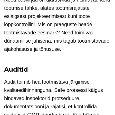
tootmise tahke, alates tootmisrajatiste
esialgsest projekteerimisest kuni toote
lõppkontrollini. Mis on praeguste heade
tootmistavade eesmärk? Need toimivad
dünaamilise juhisena, mis tagab tootmistavade
ajakohasuse ja tõhususe.
Auditid
Audit toimib hea tootmistava järgimise
kvaliteedihinnanguna. Selle protsessi käigus
hindavad inspektorid protseduure,
dokumentatsiooni ja rajatisi, et kontrollida
vastavust GMP standarditele. See hõlmab