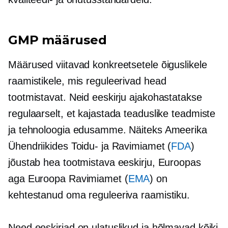
GMP määrused
Määrused viitavad konkreetsetele õiguslikele
raamistikele, mis reguleerivad head
tootmistavat. Neid eeskirju ajakohastatakse
regulaarselt, et kajastada teaduslike teadmiste
ja tehnoloogia edusamme. Näiteks Ameerika
Ühendriikides Toidu- ja Ravimiamet (
FDA
)
jõustab hea tootmistava eeskirju, Euroopas
aga Euroopa Ravimiamet (
EMA
) on
kehtestanud oma reguleeriva raamistiku.
Need eeskirjad on ulatuslikud ja hõlmavad kõiki