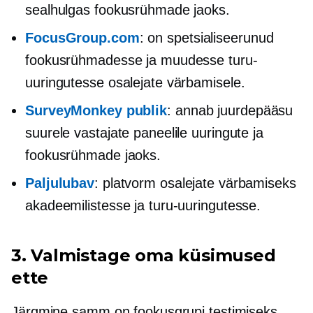
sealhulgas fookusrühmade jaoks.
FocusGroup.com
: on spetsialiseerunud
fookusrühmadesse ja muudesse turu-
uuringutesse osalejate värbamisele.
SurveyMonkey publik
: annab juurdepääsu
suurele vastajate paneelile uuringute ja
fookusrühmade jaoks.
Paljulubav
: platvorm osalejate värbamiseks
akadeemilistesse ja turu-uuringutesse.
3. Valmistage oma küsimused
ette
Järgmine samm on fookusgrupi testimiseks