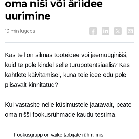
oma niši või äriidee
uurimine
13 min lugeda
Kas teil on silmas tooteidee või jaemüüginišš,
kuid te pole kindel selle turupotentsiaalis? Kas
kahtlete käivitamisel, kuna teie idee edu pole
piisavalt kinnitatud?
Kui vastasite neile küsimustele jaatavalt, peate
oma nišši fookusrühmade kaudu testima.
Fookusgrupp on väike tarbijate rühm, mis