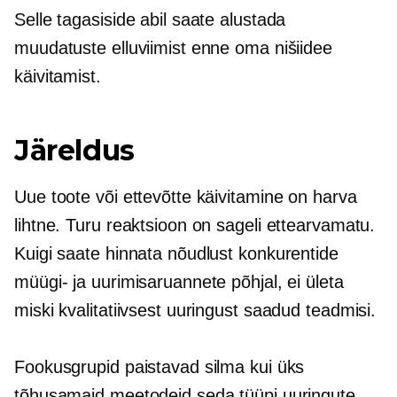
Selle tagasiside abil saate alustada
muudatuste elluviimist enne oma nišiidee
käivitamist.
Järeldus
Uue toote või ettevõtte käivitamine on harva
lihtne. Turu reaktsioon on sageli ettearvamatu.
Kuigi saate hinnata nõudlust konkurentide
müügi- ja uurimisaruannete põhjal, ei ületa
miski kvalitatiivsest uuringust saadud teadmisi.
Fookusgrupid paistavad silma kui üks
tõhusamaid meetodeid seda tüüpi uuringute