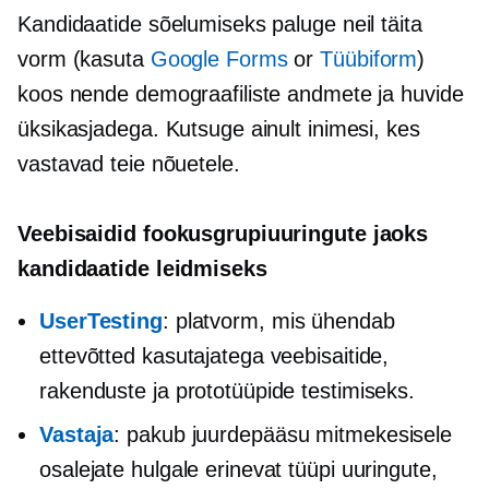
Kandidaatide sõelumiseks paluge neil täita
vorm (kasuta
Google Forms
or
Tüübiform
)
koos nende demograafiliste andmete ja huvide
üksikasjadega. Kutsuge ainult inimesi, kes
vastavad teie nõuetele.
Veebisaidid fookusgrupiuuringute jaoks
kandidaatide leidmiseks
UserTesting
: platvorm, mis ühendab
ettevõtted kasutajatega veebisaitide,
rakenduste ja prototüüpide testimiseks.
Vastaja
: pakub juurdepääsu mitmekesisele
osalejate hulgale erinevat tüüpi uuringute,