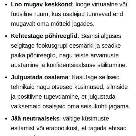
Loo mugav keskkond
: looge virtuaalne või
füüsiline ruum, kus osalejad tunnevad end
mugavalt oma mõtteid jagades.
Kehtestage põhireeglid
: Seansi alguses
selgitage fookusgrupi eesmärki ja seadke
paika põhireeglid, nagu teiste arvamuste
austamine ja konfidentsiaalsuse säilitamine.
Julgustada osalema
: Kasutage selliseid
tehnikaid nagu otsesed küsimused, silmside
ja positiivne tugevdamine, et julgustada
vaiksemaid osalejaid oma seisukohti jagama.
Jää neutraalseks
: vältige küsimuste
esitamist või erapoolikust, et tagada ehtsad