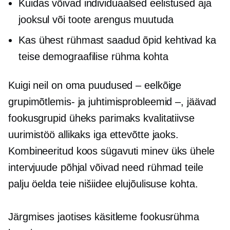
Kuidas võivad individuaalsed eelistused aja
jooksul või toote arengus muutuda
Kas ühest rühmast saadud õpid kehtivad ka
teise demograafilise rühma kohta
Kuigi neil on oma puudused – eelkõige
grupimõtlemis- ja juhtimisprobleemid –, jäävad
fookusgrupid üheks parimaks kvalitatiivse
uurimistöö allikaks iga ettevõtte jaoks.
Kombineeritud koos
sügavuti minev
üks ühele
intervjuude põhjal võivad need rühmad teile
palju öelda teie nišiidee elujõulisuse kohta.
Järgmises jaotises käsitleme fookusrühma