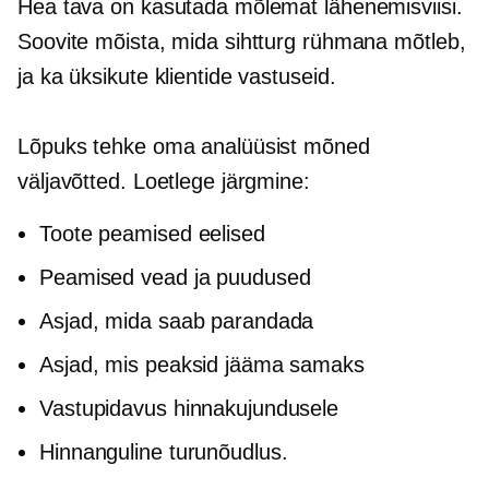
Hea tava on kasutada mõlemat lähenemisviisi.
Soovite mõista, mida sihtturg rühmana mõtleb,
ja ka üksikute klientide vastuseid.
Lõpuks tehke oma analüüsist mõned
väljavõtted. Loetlege järgmine:
Toote peamised eelised
Peamised vead ja puudused
Asjad, mida saab parandada
Asjad, mis peaksid jääma samaks
Vastupidavus hinnakujundusele
Hinnanguline turunõudlus.