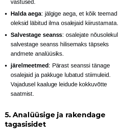
vastused.
Halda aega
: jälgige aega, et kõik teemad
oleksid läbitud ilma osalejaid kiirustamata.
Salvestage seanss
: osalejate nõusolekul
salvestage seanss hilisemaks täpseks
andmete analüüsiks.
järelmeetmed
: Pärast seanssi tänage
osalejaid ja pakkuge lubatud stiimuleid.
Vajadusel kaaluge leidude kokkuvõtte
saatmist.
5. Analüüsige ja rakendage
tagasisidet