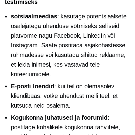
testimiseks
sotsiaalmeedias
: kasutage potentsiaalsete
osalejatega ühenduse võtmiseks selliseid
platvorme nagu Facebook, LinkedIn või
Instagram. Saate postitada asjakohastesse
rühmadesse või kasutada sihitud reklaame,
et leida inimesi, kes vastavad teie
kriteeriumidele.
E-posti loendid
: kui teil on olemasolev
kliendibaas, võtke ühendust meili teel, et
kutsuda neid osalema.
Kogukonna juhatused ja foorumid
:
postitage kohalikele kogukonna tahvlitele,