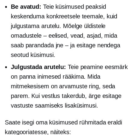
Be
avatud:
Teie küsimused peaksid
keskenduma konkreetsele teemale, kuid
julgustama arutelu. Mõelge üldistele
omadustele – eelised, vead, asjad, mida
saab parandada jne – ja esitage nendega
seotud küsimusi.
Julgustada arutelu:
Teie peamine eesmärk
on panna inimesed rääkima. Mida
mitmekesisem on arvamuste ring, seda
parem. Kui vestlus takerdub, ärge esitage
vastuste saamiseks lisaküsimusi.
Saate isegi oma küsimused rühmitada eraldi
kategooriatesse, näiteks: