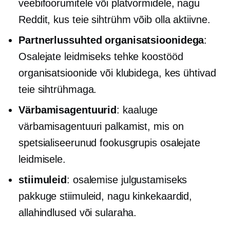
veebifoorumitele või platvormidele, nagu
Reddit, kus teie sihtrühm võib olla aktiivne.
Partnerlussuhted organisatsioonidega
:
Osalejate leidmiseks tehke koostööd
organisatsioonide või klubidega, kes ühtivad
teie sihtrühmaga.
Värbamisagentuurid
: kaaluge
värbamisagentuuri palkamist, mis on
spetsialiseerunud fookusgrupis osalejate
leidmisele.
stiimuleid
: osalemise julgustamiseks
pakkuge stiimuleid, nagu kinkekaardid,
allahindlused või sularaha.