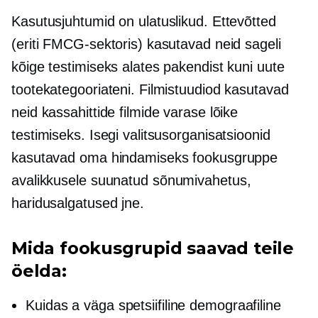
Kasutusjuhtumid on ulatuslikud. Ettevõtted
(eriti FMCG-sektoris) kasutavad neid sageli
kõige testimiseks alates pakendist kuni uute
tootekategooriateni. Filmistuudiod kasutavad
neid kassahittide filmide varase lõike
testimiseks. Isegi valitsusorganisatsioonid
kasutavad oma hindamiseks fookusgruppe
avalikkusele suunatud
sõnumivahetus,
haridusalgatused jne.
Mida fookusgrupid saavad teile
öelda:
Kuidas a
väga spetsiifiline
demograafiline