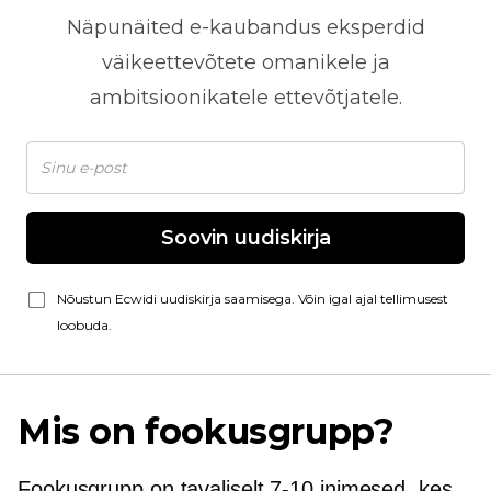
Näpunäited
e-kaubandus
eksperdid
väikeettevõtete omanikele ja
ambitsioonikatele ettevõtjatele.
Soovin uudiskirja
Nõustun Ecwidi uudiskirja saamisega. Võin igal ajal tellimusest
loobuda.
Mis on fookusgrupp?
Fookusgrupp on tavaliselt
7-10
inimesed, kes