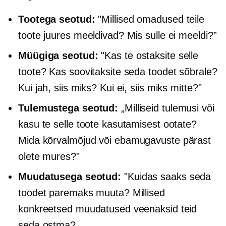
Tootega seotud:
"Millised omadused teile
toote juures meeldivad? Mis sulle ei meeldi?”
Müügiga seotud:
"Kas te ostaksite selle
toote? Kas soovitaksite seda toodet sõbrale?
Kui jah, siis miks? Kui ei, siis miks mitte?"
Tulemustega seotud:
„Milliseid tulemusi või
kasu te selle toote kasutamisest ootate?
Mida
kõrvalmõjud
või ebamugavuste pärast
olete mures?"
Muudatusega seotud:
"Kuidas saaks seda
toodet paremaks muuta? Millised
konkreetsed muudatused veenaksid teid
seda ostma?