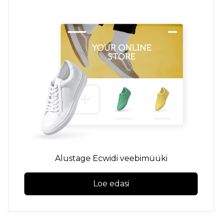
Alustage Ecwidi veebimüüki
Loe edasi