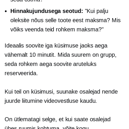
Hinnakujundusega seotud:
"Kui palju
oleksite nõus selle toote eest maksma? Mis
võiks veenda teid rohkem maksma?"
Ideaalis soovite iga küsimuse jaoks aega
vähemalt 10 minutit. Mida suurem on grupp,
seda rohkem aega soovite aruteluks
reserveerida.
Kui teil on küsimusi, suunake osalejad nende
juurde
liitumine
videovestluse kaudu.
On ütlematagi selge, et kui saate osalejad
ühes ruumis kohtuma, võite kogu