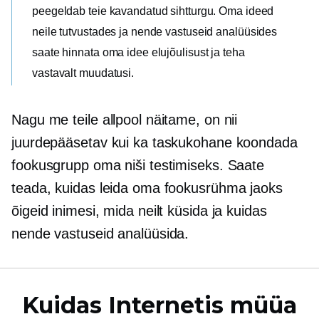
peegeldab teie kavandatud sihtturgu. Oma ideed
neile tutvustades ja nende vastuseid analüüsides
saate hinnata oma idee elujõulisust ja teha
vastavalt muudatusi.
Nagu me teile allpool näitame, on nii
juurdepääsetav kui ka taskukohane koondada
fookusgrupp oma niši testimiseks. Saate
teada, kuidas leida oma fookusrühma jaoks
õigeid inimesi, mida neilt küsida ja kuidas
nende vastuseid analüüsida.
Kuidas Internetis müüa