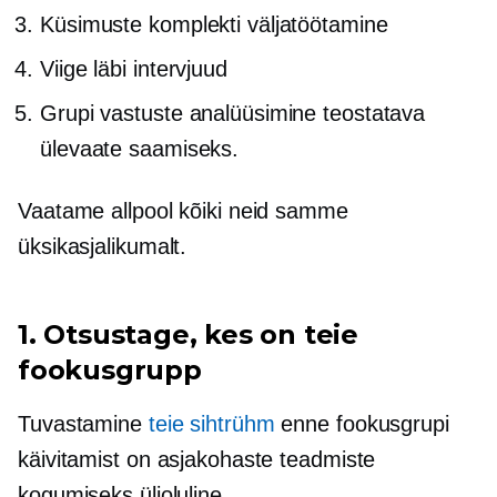
Küsimuste komplekti väljatöötamine
Viige läbi intervjuud
Grupi vastuste analüüsimine teostatava
ülevaate saamiseks.
Vaatame allpool kõiki neid samme
üksikasjalikumalt.
1. Otsustage, kes on teie
fookusgrupp
Tuvastamine
teie sihtrühm
enne fookusgrupi
käivitamist on asjakohaste teadmiste
kogumiseks ülioluline.