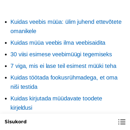
Kuidas veebis müüa: ülim juhend ettevõtete
omanikele
Kuidas müüa veebis ilma veebisaidita
30 viisi esimese veebimüügi tegemiseks
7 viga, mis ei lase teil esimest müüki teha
Kuidas töötada fookusrühmadega, et oma
niši testida
Kuidas kirjutada müüdavate toodete
kirjeldusi
Nõuanded oma toodete atraktiivsemaks
Sisukord
muutmiseks