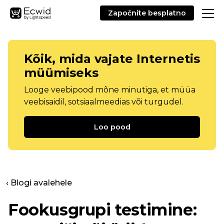
Započnite besplatno
Kõik, mida vajate Internetis
müümiseks
Looge veebipood mõne minutiga, et müüa
veebisaidil, sotsiaalmeedias või turgudel.
Loo pood
‹ Blogi avalehele
Fookusgrupi testimine: