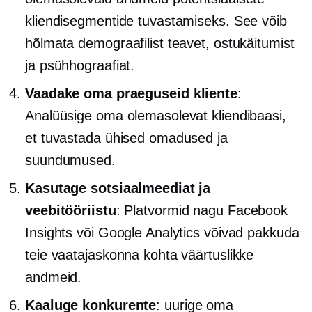
kliendisegmentide tuvastamiseks. See võib
hõlmata demograafilist teavet, ostukäitumist
ja psühhograafiat.
Vaadake oma praeguseid kliente
:
Analüüsige oma olemasolevat kliendibaasi,
et tuvastada ühised omadused ja
suundumused.
Kasutage sotsiaalmeediat ja
veebitööriistu
: Platvormid nagu Facebook
Insights või Google Analytics võivad pakkuda
teie vaatajaskonna kohta väärtuslikke
andmeid.
Kaaluge konkurente
: uurige oma