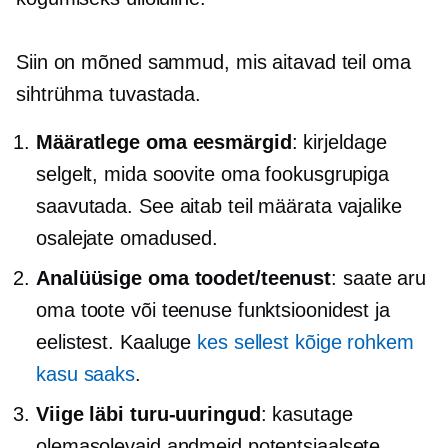
Siin on mõned sammud, mis aitavad teil oma
sihtrühma tuvastada.
Määratlege oma eesmärgid
: kirjeldage
selgelt, mida soovite oma fookusgrupiga
saavutada. See aitab teil määrata vajalike
osalejate omadused.
Analüüsige oma toodet/teenust
: saate aru
oma toote või teenuse funktsioonidest ja
eelistest. Kaaluge
kes sellest kõige rohkem
kasu saaks
.
Viige läbi turu-uuringud
: kasutage
olemasolevaid andmeid potentsiaalsete