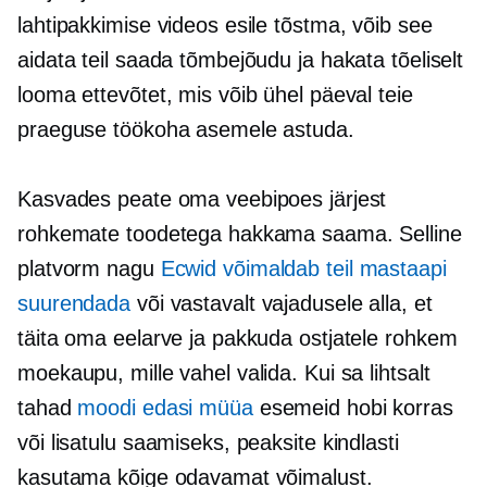
lahtipakkimise videos esile tõstma, võib see
aidata teil saada tõmbejõudu ja hakata tõeliselt
looma ettevõtet, mis võib ühel päeval teie
praeguse töökoha asemele astuda.
Kasvades peate oma veebipoes järjest
rohkemate toodetega hakkama saama. Selline
platvorm nagu
Ecwid võimaldab teil mastaapi
suurendada
või vastavalt vajadusele alla, et
täita oma eelarve ja pakkuda ostjatele rohkem
moekaupu, mille vahel valida. Kui sa lihtsalt
tahad
moodi edasi müüa
esemeid hobi korras
või lisatulu saamiseks, peaksite kindlasti
kasutama kõige odavamat võimalust.