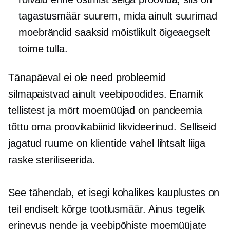
tagastusmäär suurem, mida ainult suurimad
moebrändid saaksid mõistlikult õigeaegselt
toime tulla.
Tänapäeval ei ole need probleemid
silmapaistvad ainult veebipoodides. Enamik
tellistest ja mört
moemüüjad on pandeemia
tõttu oma proovikabiinid likvideerinud. Selliseid
jagatud ruume on klientide vahel lihtsalt liiga
raske steriliseerida.
See tähendab, et isegi kohalikes kauplustes on
teil endiselt kõrge tootlusmäär. Ainus tegelik
erinevus nende ja veebipõhiste moemüüjate