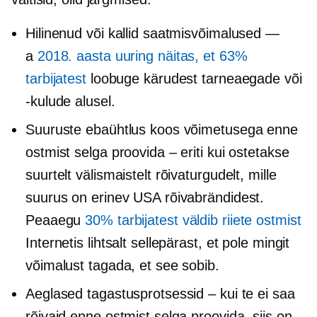
Hilinenud või kallid saatmisvõimalused —
a
2018. aasta uuring näitas, et 63%
tarbijatest
loobuge kärudest tarneaegade või
-kulude alusel.
Suuruste ebaühtlus koos võimetusega enne
ostmist selga proovida – eriti kui ostetakse
suurtelt välismaistelt rõivaturgudelt, mille
suurus on erinev USA rõivabrändidest.
Peaaegu
30% tarbijatest väldib riiete ostmist
Internetis lihtsalt sellepärast, et pole mingit
võimalust tagada, et see sobib.
Aeglased tagastusprotsessid – kui te ei saa
rõivaid enne ostmist selga proovida, siis on