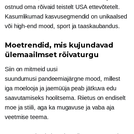
ostnud oma rõivaid teistelt USA ettevõtetelt.
Kasumlikumad kasvusegmendid on unikaalsed
või
high-end
mood, sport ja taaskaubandus.
Moetrendid, mis kujundavad
ülemaailmset rõivaturgu
Siin on mitmeid uusi
suundumusi
pandeemiajärgne
mood, millest
iga moelooja ja jaemüüja peab jätkuva edu
saavutamiseks hoolitsema. Riietus on endiselt
moe ja stiili, aga ka mugavuse ja vaba aja
veetmise teema.