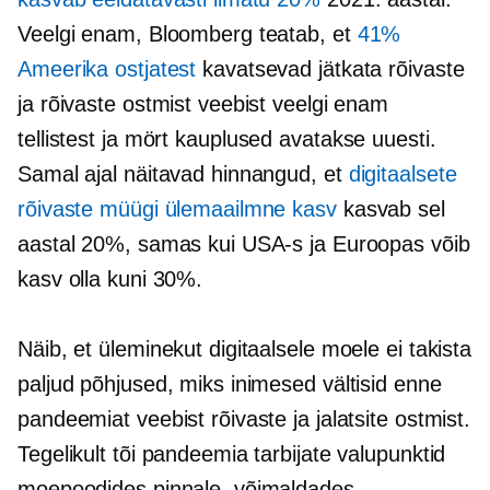
Veelgi enam, Bloomberg teatab, et
41%
Ameerika ostjatest
kavatsevad jätkata rõivaste
ja rõivaste ostmist veebist veelgi enam
tellistest ja mört
kauplused avatakse uuesti.
Samal ajal näitavad hinnangud, et
digitaalsete
rõivaste müügi ülemaailmne kasv
kasvab sel
aastal 20%, samas kui USA-s ja Euroopas võib
kasv olla kuni 30%.
Näib, et üleminekut digitaalsele moele ei takista
paljud põhjused, miks inimesed vältisid enne
pandeemiat veebist rõivaste ja jalatsite ostmist.
Tegelikult tõi pandeemia tarbijate valupunktid
moepoodides pinnale, võimaldades