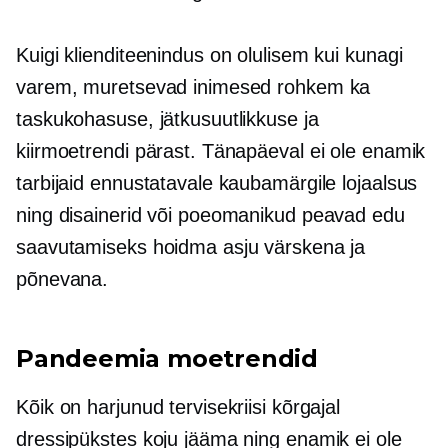
Kuigi klienditeenindus on olulisem kui kunagi
varem, muretsevad inimesed rohkem ka
taskukohasuse, jätkusuutlikkuse ja
kiirmoetrendi pärast. Tänapäeval ei ole enamik
tarbijaid ennustatavale kaubamärgile lojaalsus
ning disainerid või poeomanikud peavad edu
saavutamiseks hoidma asju värskena ja
põnevana.
Pandeemia moetrendid
Kõik on harjunud tervisekriisi kõrgajal
dressipükstes koju jääma ning enamik ei ole