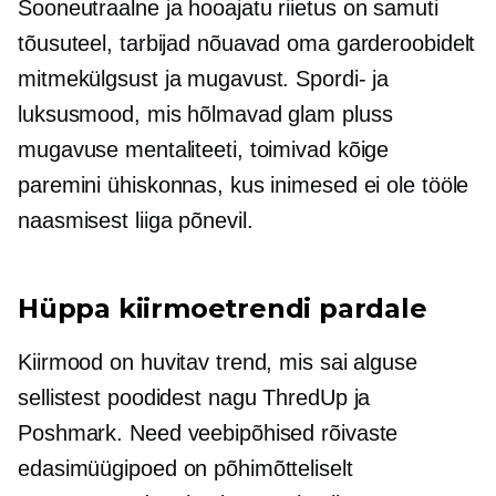
Sooneutraalne
ja hooajatu riietus on samuti
tõusuteel, tarbijad nõuavad oma garderoobidelt
mitmekülgsust ja mugavust. Spordi- ja
luksusmood, mis hõlmavad glam pluss
mugavuse mentaliteeti, toimivad kõige
paremini ühiskonnas, kus inimesed ei ole tööle
naasmisest liiga põnevil.
Hüppa kiirmoetrendi pardale
Kiirmood on huvitav trend, mis sai alguse
sellistest poodidest nagu ThredUp ja
Poshmark. Need veebipõhised rõivaste
edasimüügipoed on põhimõtteliselt