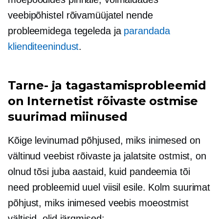
veebipõhistel rõivamüüjatel nende
probleemidega tegeleda ja
parandada
klienditeenindust
.
Tarne- ja tagastamisprobleemid
on Internetist rõivaste ostmise
suurimad miinused
Kõige levinumad põhjused, miks inimesed on
vältinud veebist rõivaste ja jalatsite ostmist, on
olnud tõsi juba aastaid, kuid pandeemia tõi
need probleemid uuel viisil esile. Kolm suurimat
põhjust, miks inimesed veebis moeostmist
vältisid, olid järgmised: