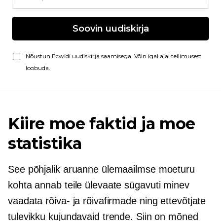
Soovin uudiskirja
Nõustun Ecwidi uudiskirja saamisega. Võin igal ajal tellimusest
loobuda.
Kiire moe faktid ja moe
statistika
See põhjalik aruanne ülemaailmse moeturu
kohta annab teile ülevaate
sügavuti minev
vaadata rõiva- ja rõivafirmade ning ettevõtjate
tulevikku kujundavaid trende. Siin on mõned