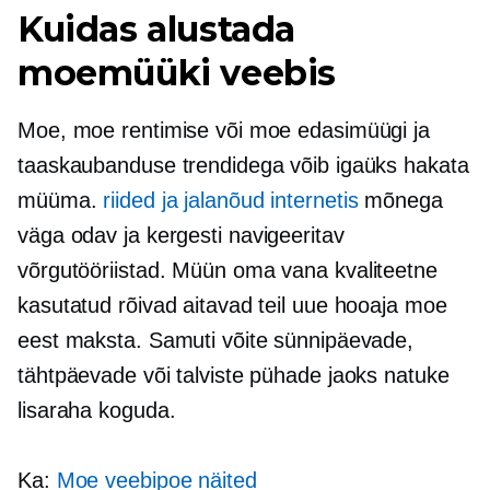
Kuidas alustada
moemüüki veebis
Moe, moe rentimise või moe edasimüügi ja
taaskaubanduse trendidega võib igaüks hakata
müüma.
riided ja jalanõud internetis
mõnega
väga odav ja
kergesti navigeeritav
võrgutööriistad. Müün oma vana
kvaliteetne
kasutatud rõivad aitavad teil uue hooaja moe
eest maksta. Samuti võite sünnipäevade,
tähtpäevade või talviste pühade jaoks natuke
lisaraha koguda.
Ka:
Moe veebipoe näited