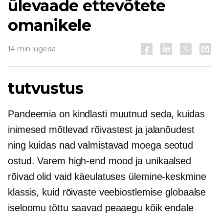
ülevaade ettevõtete
omanikele
14 min lugeda
tutvustus
Pandeemia on kindlasti muutnud seda, kuidas
inimesed mõtlevad rõivastest ja jalanõudest
ning kuidas nad valmistavad
moega seotud
ostud. Varem
high-end
mood ja unikaalsed
rõivad olid vaid käeulatuses
ülemine-keskmine
klassis, kuid rõivaste veebiostlemise globaalse
iseloomu tõttu saavad peaaegu kõik endale