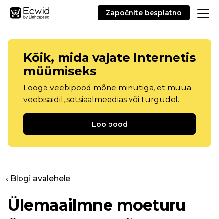
Započnite besplatno
Kõik, mida vajate Internetis
müümiseks
Looge veebipood mõne minutiga, et müüa
veebisaidil, sotsiaalmeedias või turgudel.
Loo pood
‹ Blogi avalehele
Ülemaailmne moeturu