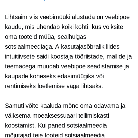
Lihtsaim viis veebimüüki alustada on veebipoe
kaudu, mis ühendab kõiki kohti, kus võiksite
oma tooteid müüa, sealhulgas
sotsiaalmeediaga. A
kasutajasõbralik
liides
intuitiivsete saidi koostaja tööriistade, mallide ja
teemadega muudab veebipoe seadistamise ja
kaupade koheseks edasimüügiks või
rentimiseks loetlemise väga lihtsaks.
Samuti võite kaaluda mõne oma odavama ja
väiksema moeaksessuaari tellimiskasti
koostamist. Kui paned sotsiaalmeedia
mõjutajad teie tooteid sotsiaalmeedia