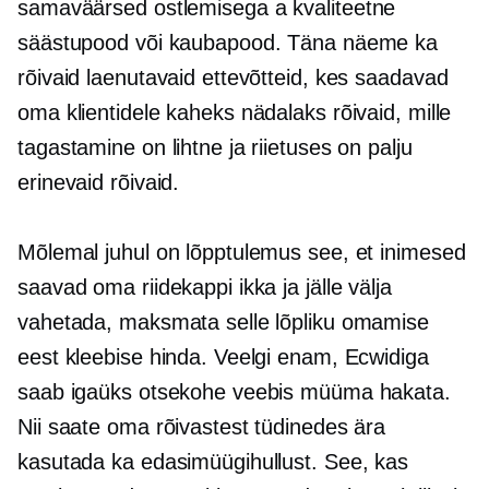
samaväärsed ostlemisega a
kvaliteetne
säästupood või kaubapood. Täna näeme ka
rõivaid laenutavaid ettevõtteid, kes saadavad
oma klientidele kaheks nädalaks rõivaid, mille
tagastamine on lihtne ja riietuses on palju
erinevaid rõivaid.
Mõlemal juhul on lõpptulemus see, et inimesed
saavad oma riidekappi ikka ja jälle välja
vahetada, maksmata selle lõpliku omamise
eest kleebise hinda. Veelgi enam, Ecwidiga
saab igaüks otsekohe veebis müüma hakata.
Nii saate oma rõivastest tüdinedes ära
kasutada ka edasimüügihullust. See, kas