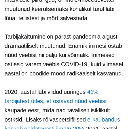
muutunud keerulisemaks kohalikul turul läbi
lüüa.
tellistest ja mört
salvestada.
Tarbijakäitumine on pärast pandeemia algust
dramaatiliselt muutunud. Enamik inimesi ostab
nüüd veebist nii palju kui võimalik. Inimesed
ostlesid varem veebis
COVID-19,
kuid viimasel
aastal on poodide mood radikaalselt kasvanud.
2020. aastal läbi viidud uuringus
41%
tarbijatest ütles, et ostavad nüüd veebist
kaupade eest, mida nad tavaliselt isiklikult
ostksid. Lisaks
rõivaspetsiifilised
e-kaubandus
kasvab eeldatavasti ilmatu 20%
2021. aastal.