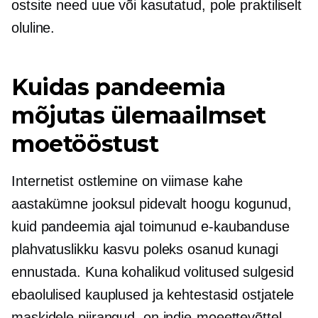
ostsite need uue või kasutatud, pole praktiliselt
oluline.
Kuidas pandeemia
mõjutas ülemaailmset
moetööstust
Internetist ostlemine on viimase kahe
aastakümne jooksul pidevalt hoogu kogunud,
kuid pandeemia ajal toimunud e-kaubanduse
plahvatuslikku kasvu poleks osanud kunagi
ennustada. Kuna kohalikud volitused sulgesid
ebaolulised kauplused ja kehtestasid ostjatele
maskidele piirangud, on indie-moeettevõttel