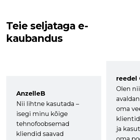
Teie seljataga e-
kaubandus
reedel
Olen ni
AnzelleB
avaldan
Nii lihtne kasutada –
oma vee
isegi minu kõige
klienti
tehnofoobsemad
ja kasu
kliendid saavad
oma poe