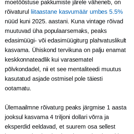
moetööstuse pakkumiste järele väheneb, on
rõivaturul
liitaastane kasvumäär umbes 5.5%
nüüd kuni 2025. aastani. Kuna vintage rõivad
muutuvad üha populaarsemaks, peaks
edasimüügi- või edasimüügiturg plahvatuslikult
kasvama. Ühiskond tervikuna on palju enamat
keskkonnateadlik
kui varasematel
põlvkondadel, nii et see mentaliteedi muutus
kasutatud asjade ostmisel pole täiesti
ootamatu.
Ülemaailmne rõivaturg peaks järgmise 1 aasta
jooksul kasvama 4 triljoni dollari võrra ja
eksperdid eeldavad, et suurem osa sellest