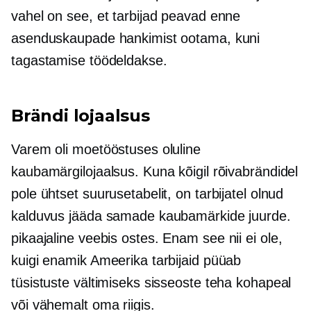
vahel on see, et tarbijad peavad enne
asenduskaupade hankimist ootama, kuni
tagastamise töödeldakse.
Brändi lojaalsus
Varem oli moetööstuses oluline
kaubamärgilojaalsus. Kuna kõigil rõivabrändidel
pole ühtset suurusetabelit, on tarbijatel olnud
kalduvus jääda samade kaubamärkide juurde.
pikaajaline
veebis ostes. Enam see nii ei ole,
kuigi enamik Ameerika tarbijaid püüab
tüsistuste vältimiseks sisseoste teha kohapeal
või vähemalt oma riigis.