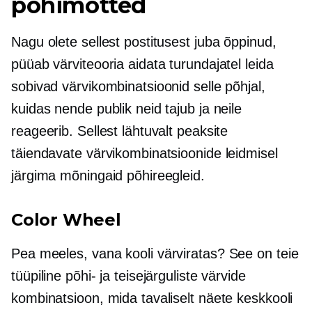
põhimõtted
Nagu olete sellest postitusest juba õppinud,
püüab värviteooria aidata turundajatel leida
sobivad värvikombinatsioonid selle põhjal,
kuidas nende publik neid tajub ja neile
reageerib. Sellest lähtuvalt peaksite
täiendavate värvikombinatsioonide leidmisel
järgima mõningaid põhireegleid.
Color Wheel
Pea meeles,
vana kooli
värviratas? See on teie
tüüpiline põhi- ja teisejärguliste värvide
kombinatsioon, mida tavaliselt näete keskkooli