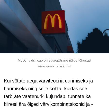
McDonaldsi logo on suurepärane näide tõhusast
värvikombinatsioonist
Kui võtate aega värviteooria uurimiseks ja
harimiseks ning selle kohta, kuidas see
tarbijate vaatenurki kujundab, tunnete ka
kiiresti ära õiged värvikombinatsioonid ja -