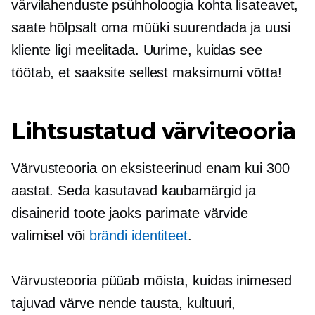
värvilahenduste psühholoogia kohta lisateavet,
saate hõlpsalt oma müüki suurendada ja uusi
kliente ligi meelitada. Uurime, kuidas see
töötab, et saaksite sellest maksimumi võtta!
Lihtsustatud värviteooria
Värvusteooria on eksisteerinud enam kui 300
aastat. Seda kasutavad kaubamärgid ja
disainerid toote jaoks parimate värvide
valimisel või
brändi identiteet
.
Värvusteooria püüab mõista, kuidas inimesed
tajuvad värve nende tausta, kultuuri,