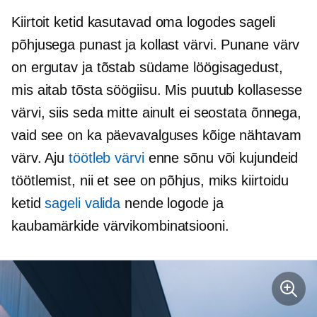
Kiirtoit
ketid kasutavad oma logodes sageli
põhjusega punast ja kollast värvi. Punane värv
on ergutav ja tõstab südame löögisagedust,
mis aitab tõsta söögiisu. Mis puutub kollasesse
värvi, siis seda mitte ainult ei seostata õnnega,
vaid see on ka päevavalguses kõige nähtavam
värv. Aju
töötleb värvi
enne sõnu või kujundeid
töötlemist, nii et see on põhjus, miks
kiirtoidu
ketid
sageli valida
nende logode ja
kaubamärkide värvikombinatsiooni.