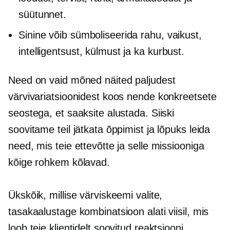
süütunnet.
Sinine võib sümboliseerida rahu, vaikust,
intelligentsust, külmust ja ka kurbust.
Need on vaid mõned näited paljudest
värvivariatsioonidest koos nende konkreetsete
seostega, et saaksite alustada. Siiski
soovitame teil jätkata õppimist ja lõpuks leida
need, mis teie ettevõtte ja selle missiooniga
kõige rohkem kõlavad.
Ükskõik, millise värviskeemi valite,
tasakaalustage kombinatsioon alati viisil, mis
loob teie klientidelt soovitud reaktsiooni.