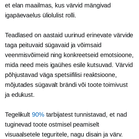
et elan maailmas, kus värvid mängivad
igapäevaelus üliolulist rolli.
Teadlased on aastaid uurinud erinevate värvide
taga peituvaid sügavaid ja võimsaid
veenmisvõimeid ning konkreetseid emotsioone,
mida need meis igaühes esile kutsuvad. Värvid
põhjustavad väga spetsiifilisi reaktsioone,
mõjutades sügavalt brändi või toote toimivust
ja edukust.
Tegelikult
90%
tarbijatest tunnistavad, et nad
tuginevad toote ostmisel peamiselt
visuaalsetele teguritele, nagu disain ja värv.