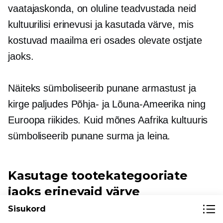
vaatajaskonda, on oluline teadvustada neid
kultuurilisi erinevusi ja kasutada värve, mis
kostuvad maailma eri osades olevate ostjate
jaoks.
Näiteks sümboliseerib punane armastust ja
kirge paljudes Põhja- ja Lõuna-Ameerika ning
Euroopa riikides. Kuid mõnes Aafrika kultuuris
sümboliseerib punane surma ja leina.
Kasutage tootekategooriate
jaoks erinevaid värve
Sisukord
Värve saab kasutada ka selleks, et aidata