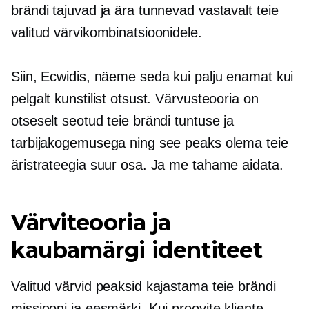
brändi tajuvad ja ära tunnevad vastavalt teie
valitud värvikombinatsioonidele.
Siin, Ecwidis, näeme seda kui palju enamat kui
pelgalt kunstilist otsust. Värvusteooria on
otseselt seotud teie brändi tuntuse ja
tarbijakogemusega ning see peaks olema teie
äristrateegia suur osa. Ja me tahame aidata.
Värviteooria ja
kaubamärgi identiteet
Valitud värvid peaksid kajastama teie brändi
missiooni ja eesmärki. Kui proovite kliente