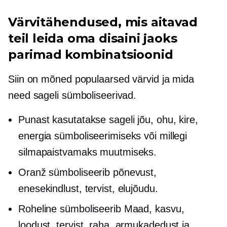
Värvitähendused, mis aitavad
teil leida oma disaini jaoks
parimad kombinatsioonid
Siin on mõned populaarsed värvid ja mida
need sageli sümboliseerivad.
Punast kasutatakse sageli jõu, ohu, kire,
energia sümboliseerimiseks või millegi
silmapaistvamaks muutmiseks.
Oranž sümboliseerib põnevust,
enesekindlust, tervist, elujõudu.
Roheline sümboliseerib Maad, kasvu,
loodust, tervist, raha, armukadedust ja