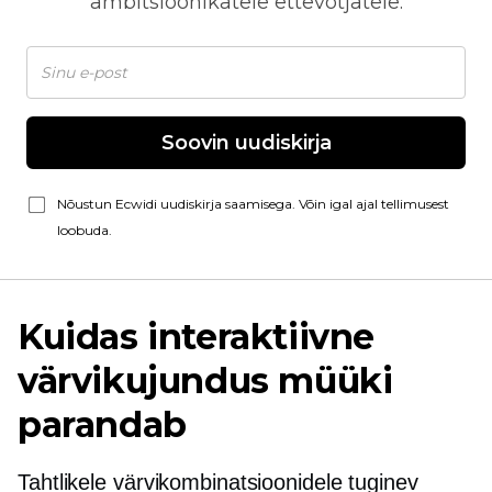
ambitsioonikatele ettevõtjatele.
Soovin uudiskirja
Nõustun Ecwidi uudiskirja saamisega. Võin igal ajal tellimusest
loobuda.
Kuidas interaktiivne
värvikujundus müüki
parandab
Tahtlikele värvikombinatsioonidele tuginev