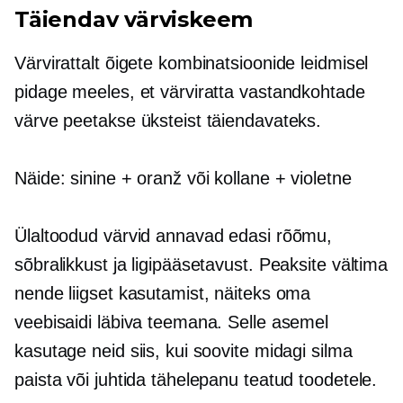
Täiendav värviskeem
Värvirattalt õigete kombinatsioonide leidmisel
pidage meeles, et värviratta vastandkohtade
värve peetakse üksteist täiendavateks.
Näide: sinine + oranž või kollane + violetne
Ülaltoodud värvid annavad edasi rõõmu,
sõbralikkust ja ligipääsetavust. Peaksite vältima
nende liigset kasutamist, näiteks oma
veebisaidi läbiva teemana. Selle asemel
kasutage neid siis, kui soovite midagi silma
paista või juhtida tähelepanu teatud toodetele.