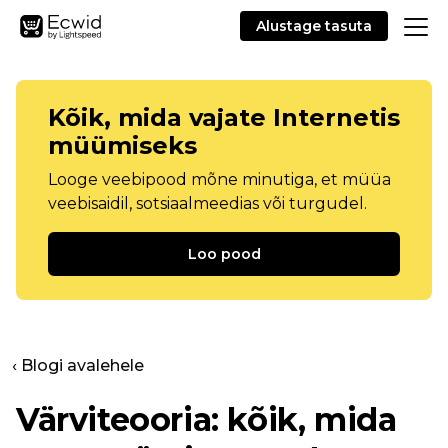
Alustage tasuta
Kõik, mida vajate Internetis
müümiseks
Looge veebipood mõne minutiga, et müüa
veebisaidil, sotsiaalmeedias või turgudel.
Loo pood
‹ Blogi avalehele
Värviteooria: kõik, mida