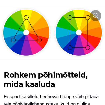
Rohkem põhimõtteid,
mida kaaluda
Eespool käsitletud erinevaid tüüpe võib pidada
teie põhivärvilahendusteks, kuid on oluline