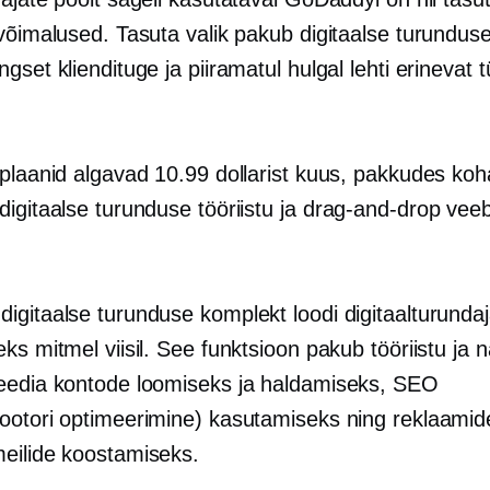
võimalused. Tasuta valik pakub digitaalse turunduse 
gset kliendituge ja piiramatul hulgal lehti erinevat t
 plaanid algavad 10.99 dollarist kuus, pakkudes ko
igitaalse turunduse tööriistu ja
drag-and-drop
veeb
igitaalse turunduse komplekt loodi digitaalturundaj
ks mitmel viisil. See funktsioon pakub tööriistu ja 
eedia kontode loomiseks ja haldamiseks, SEO
ootori optimeerimine) kasutamiseks ning reklaamid
eilide koostamiseks.