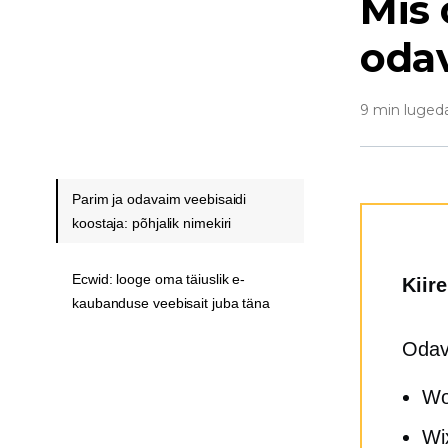
Mis
odav
9 min luged
Parim ja odavaim veebisaidi
koostaja: põhjalik nimekiri
Ecwid: looge oma täiuslik e-
Kiir
kaubanduse veebisait juba täna
Odav
Wo
Wi