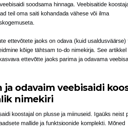
veebisaidi soodsama hinnaga. Veebisaitide koostaj
ad teil oma saiti kohandada vähese või ilma
iskogemuseta.
ute ettevõtete jaoks on odava (kuid usaldusväärse) 
leidmine kõige tähtsam
to-do
nimekirja. See artikkel 
e kasvava ettevõtte jaoks parima ja odavama veebisa
 ja odavaim veebisaidi koos
lik nimekiri
saidi koostajal on plusse ja miinuseid. Igaüks neist
aadsete mallide ja funktsioonide komplekti. Mõned