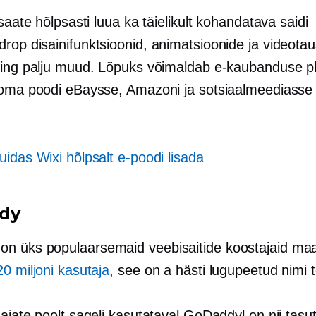
 saate hõlpsasti luua ka täielikult kohandatava saidi
drop
disainifunktsioonid, animatsioonide ja videota
ning palju muud. Lõpuks võimaldab e-kaubanduse p
 oma poodi eBaysse, Amazoni ja sotsiaalmeediasse
.
idas Wixi hõlpsalt e-poodi lisada
dy
on üks populaarsemaid veebisaitide koostajaid ma
20 miljoni kasutaja
, see on a
hästi lugupeetud
nimi 
ajate poolt sageli kasutataval GoDaddyl on nii tasut