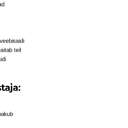
ad
veebisaidi
aitab teil
idi
taja:
 pakub