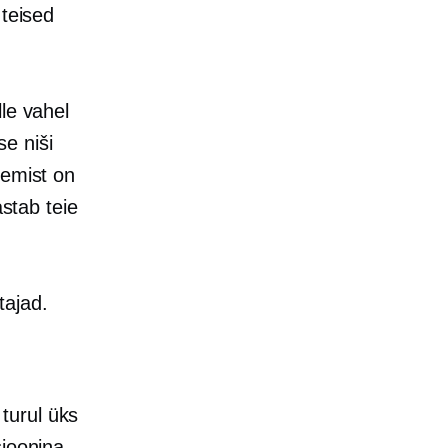
 teised
lle vahel
e niši
gemist on
astab teie
tajad.
turul üks
sioonina