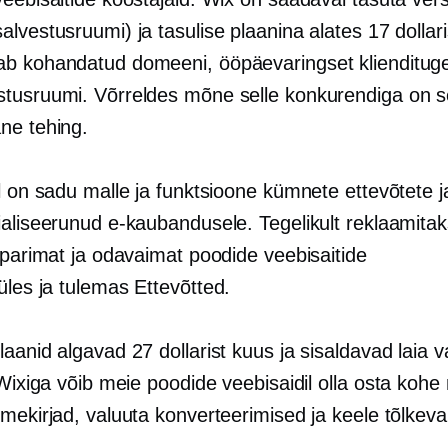
lvestusruumi) ja tasulise plaanina alates 17 dollari
b kohandatud domeeni, ööpäevaringset kliendituge
tusruumi. Võrreldes mõne selle konkurendiga on 
ne tehing.
l on sadu malle ja funktsioone kümnete ettevõtete j
ialiseerunud e-kaubandusele. Tegelikult reklaamita
 parimat ja odavaimat poodide veebisaitide
üles ja tulemas
Ettevõtted.
aanid algavad 27 dollarist kuus ja sisaldavad laia va
 Wixiga võib meie poodide veebisaidil olla
osta kohe
mekirjad, valuuta konverteerimised ja keele tõlkeva