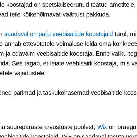
de koostajad on spetsialiseerunud teatud ametitele,
ad teile kõikehõlmavat väärtust pakkuda.
on
saadaval on palju veebisaitide koostajaid
turul, mi
ee annab ettevõtetele võimaluse leida oma konkreets
im ja odavaim veebisaitide koostaja. Enne valiku te
rida. See tagab, et leiate veebisaidi koostaja, mis v
etele vajadustele.
õned parimad ja taskukohasemad veebisaitide koos
a suurepäraste arvustuste poolest,
Wix
on praegu 
veebisaitide koostajaid. Wix on saadaval tasuta ver