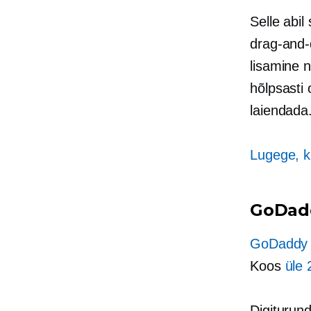
Selle abil
drag-and-
lisamine 
hõlpsasti
laiendada
Lugege, ku
GoDad
GoDaddy
Koos
üle 
Digiturund