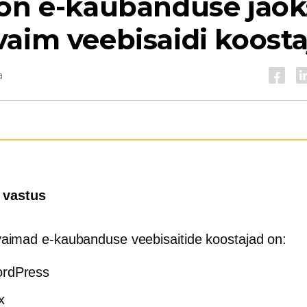
 on e-kaubanduse jaok
aim veebisaidi koosta
a
e vastus
aimad e-kaubanduse veebisaitide koostajad on:
rdPress
x