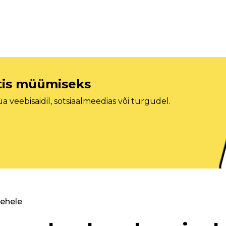
etis müümiseks
veebisaidil, sotsiaalmeedias või turgudel.
lehele