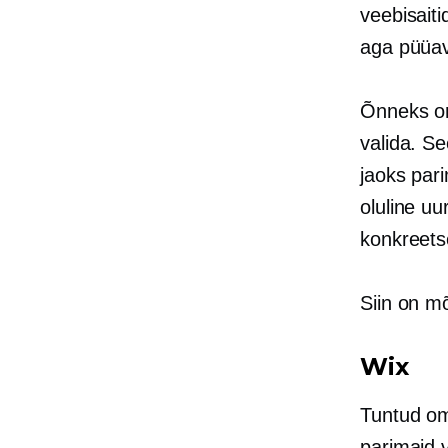
veebisaiti
aga püüav
Õnneks 
valida. S
jaoks par
oluline uu
konkreets
Siin on m
Wix
Tuntud om
parimaid 