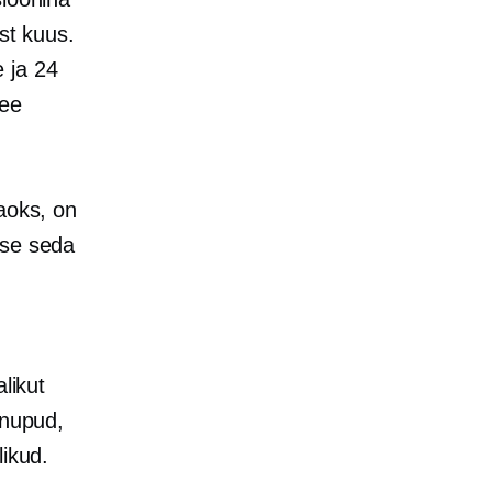
st kuus.
 ja 24
see
aoks, on
kse seda
likut
nupud,
likud.