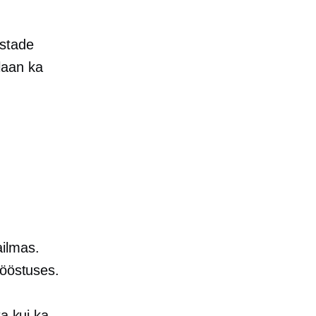
ustade
laan ka
ailmas.
tööstuses.
a kui ka