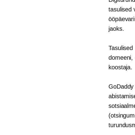
tasulised 
ööpäevarin
jaoks.
Tasulised
domeeni, d
koostaja.
GoDaddy d
abistamise
sotsiaalm
(otsingum
turundusm