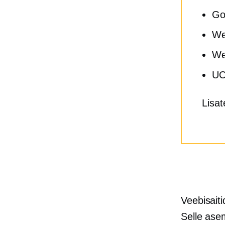
Go
We
We
UC
Lisat
Veebisait
Selle ase