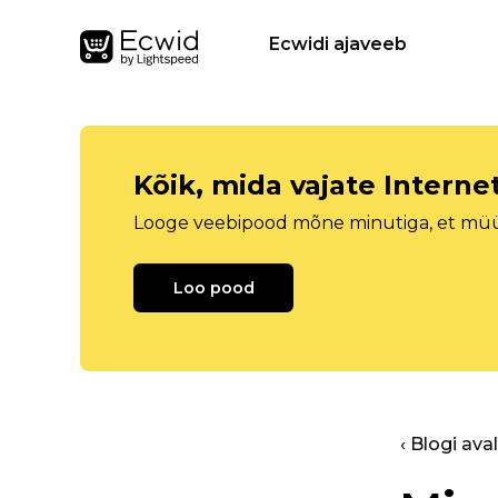
Ecwidi ajaveeb
Kõik, mida vajate Intern
Looge veebipood mõne minutiga, et müüa 
Loo pood
‹ Blogi ava