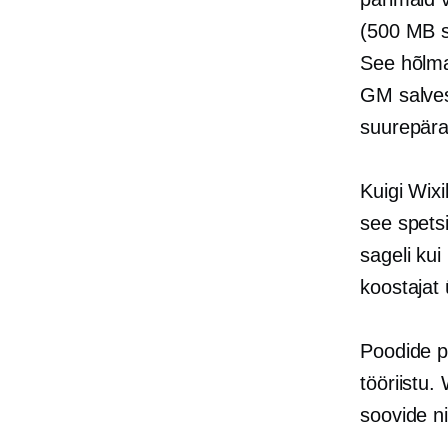
(500 MB sa
See hõlma
GM salves
suurepära
Kuigi Wixi
see spets
sageli kui
koostajat
Poodide pl
tööriistu.
soovide ni