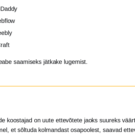
Daddy
bflow
ebly
raft
eabe saamiseks jätkake lugemist.
ide koostajad on uute ettevõtete jaoks suureks väär
mel, et sõltuda kolmandast osapoolest, saavad ette