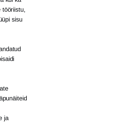
tööriistu,
üüpi sisu
handatud
isaidi
ate
näpunäiteid
e ja