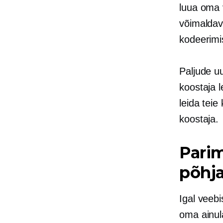
luua oma 
võimaldav
kodeerim
Paljude u
koostaja 
leida tei
koostaja.
Parim
põhja
Igal veebi
oma ainul