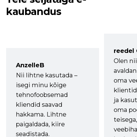
kaubandus
reedel
Olen ni
AnzelleB
avaldan
Nii lihtne kasutada –
oma vee
isegi minu kõige
klienti
tehnofoobsemad
ja kasu
kliendid saavad
oma poe
hakkama. Lihtne
teisega,
paigaldada, kiire
veebihal
seadistada.