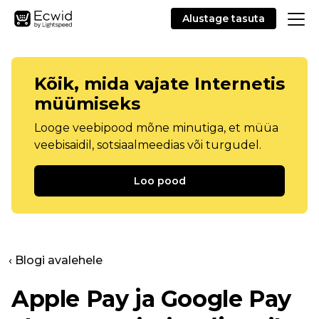
Alustage tasuta
Kõik, mida vajate Internetis
müümiseks
Looge veebipood mõne minutiga, et müüa
veebisaidil, sotsiaalmeedias või turgudel.
Loo pood
‹ Blogi avalehele
Apple Pay ja Google Pay