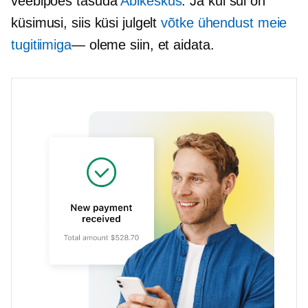
veebipoes tasuda
Abikeskus
. Ja kui sul on
küsimusi, siis küsi julgelt
võtke ühendust meie
tugitiimiga
— oleme
siin, et aidata.