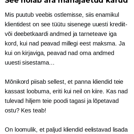
See hoiab ära mahajäetud kärud
Mis puutub veebis ostlemisse, siis enamikul
klientidest on see tüütu
sisenege uuesti
krediit-
või deebetkaardi andmed ja tarneteave iga
kord, kui nad peavad millegi eest maksma. Ja
kui on kirjaviga, peavad nad oma andmed
uuesti sisestama…
Mõnikord piisab sellest, et panna kliendid teie
kassast loobuma, eriti kui neil on kiire. Kas nad
tulevad hiljem teie poodi tagasi ja lõpetavad
ostu? Kes teab!
On loomulik, et paljud kliendid eelistavad lisada