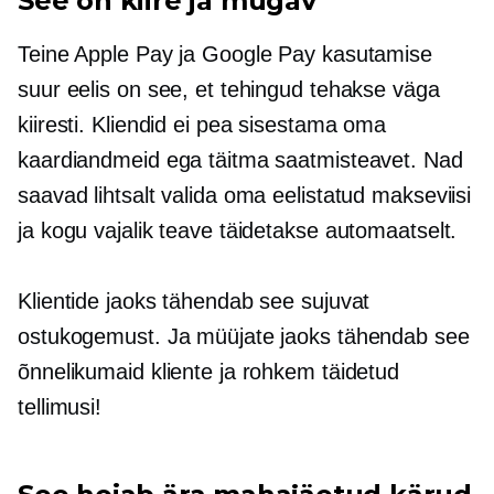
See on kiire ja mugav
Teine Apple Pay ja Google Pay kasutamise
suur eelis on see, et tehingud tehakse väga
kiiresti. Kliendid ei pea sisestama oma
kaardiandmeid ega täitma saatmisteavet. Nad
saavad lihtsalt valida oma eelistatud makseviisi
ja kogu vajalik teave täidetakse automaatselt.
Klientide jaoks tähendab see sujuvat
ostukogemust. Ja müüjate jaoks tähendab see
õnnelikumaid kliente ja rohkem täidetud
tellimusi!