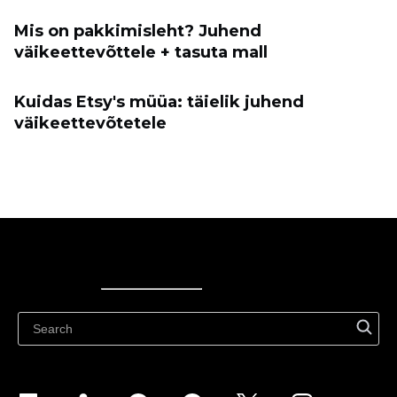
Mis on pakkimisleht? Juhend
väikeettevõttele + tasuta mall
Kuidas Etsy's müüa: täielik juhend
väikeettevõtetele
Ecwid
Ecwid
Ecwidi ajaveeb
Abikeskus