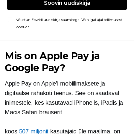
Soovin uudiskirja
Nõustun Ecwidi uudiskirja saamisega. Võin igal ajal tellimusest
loobuda.
Mis on Apple Pay ja
Google Pay?
Apple Pay on Apple'i mobiilimaksete ja
digitaalse rahakoti teenus. See on saadaval
inimestele, kes kasutavad iPhone'is, iPadis ja
Macis Safari brauserit.
koos
507 miljonit
kasutajaid üle maailma, on