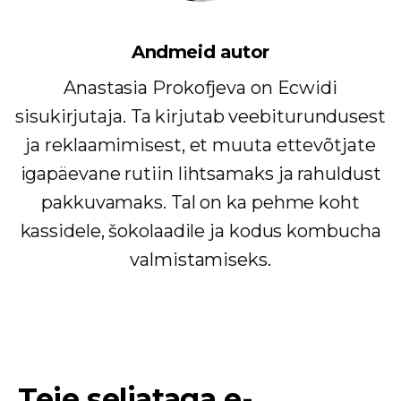
Andmeid autor
Anastasia Prokofjeva on Ecwidi
sisukirjutaja. Ta kirjutab veebiturundusest
ja reklaamimisest, et muuta ettevõtjate
igapäevane rutiin lihtsamaks ja rahuldust
pakkuvamaks. Tal on ka pehme koht
kassidele, šokolaadile ja kodus kombucha
valmistamiseks.
Teie seljataga e-