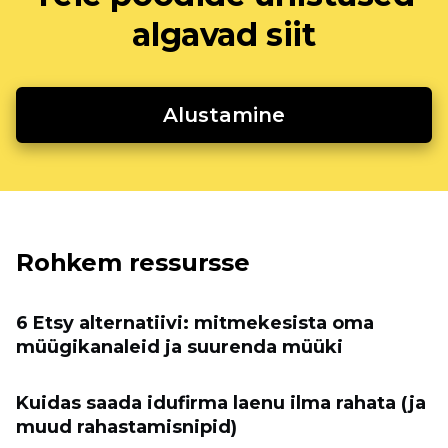
algavad siit
Alustamine
Rohkem ressursse
6 Etsy alternatiivi: mitmekesista oma
müügikanaleid ja suurenda müüki
Kuidas saada idufirma laenu ilma rahata (ja
muud rahastamisnipid)