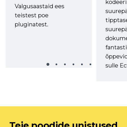
kodeer
Valgusaastaid ees
suurep
teistest poe
tipptas
pluginatest.
suurep
dokume
fantasti
õppevid
sulle Ec
Teie poodide unistused