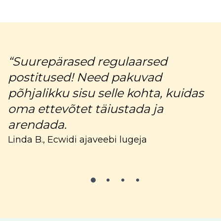
“Suurepärased regulaarsed
"
postitused! Need pakuvad
u
põhjalikku sisu selle kohta, kuidas
C
oma ettevõtet täiustada ja
arendada.
Linda B., Ecwidi ajaveebi lugeja