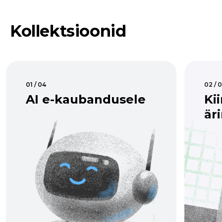
Kollektsioonid
01 / 04
02 / 
AI e-kaubandusele
Ki
är