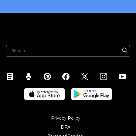
Ecwid
Ecwid
Ecwidi ajaveeb
Abikeskus
Privacy Policy
DPA