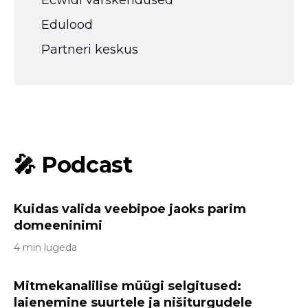
Ecwidi värskendused
Edulood
Partneri keskus
🎤 Podcast
Kuidas valida veebipoe jaoks parim
domeeninimi
4 min lugeda
Mitmekanalilise müügi selgitused:
laienemine suurtele ja nišiturgudele