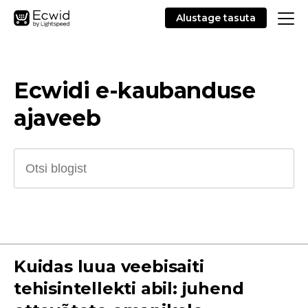
Alustage tasuta
Ecwidi e-kaubanduse
ajaveeb
Kuidas luua veebisaiti
tehisintellekti abil: juhend