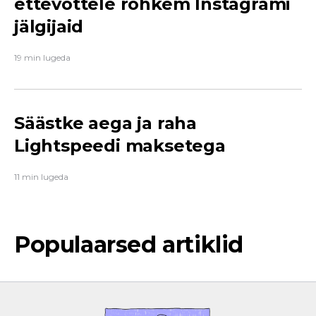
ettevõttele rohkem Instagrami
jälgijaid
19 min lugeda
Säästke aega ja raha
Lightspeedi maksetega
11 min lugeda
Populaarsed artiklid