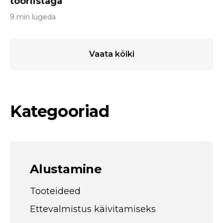
tööriistaga
9 min lugeda
Vaata kõiki
Kategooriad
Alustamine
Tooteideed
Ettevalmistus käivitamiseks