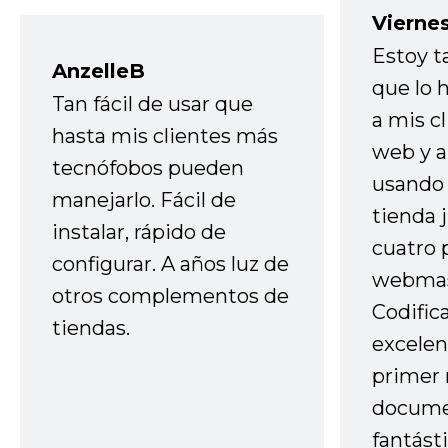
Vierne
Estoy t
AnzelleB
que lo
Tan fácil de usar que
a mis cl
hasta mis clientes más
web y a
tecnófobos pueden
usando 
manejarlo. Fácil de
tienda 
instalar, rápido de
cuatro 
configurar. A años luz de
webmas
otros complementos de
Codific
tiendas.
excelen
primer 
docume
fantást