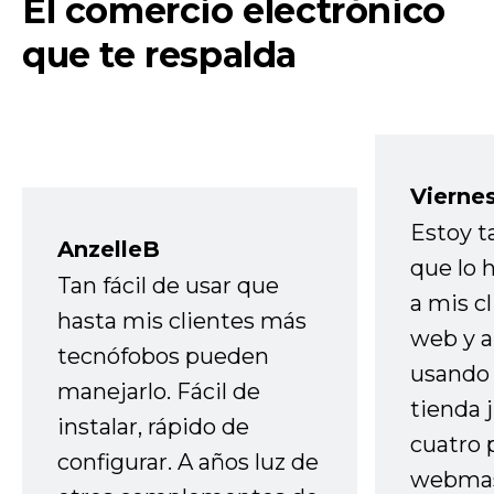
El comercio electrónico
que te respalda
Vierne
Estoy t
AnzelleB
que lo
Tan fácil de usar que
a mis cl
hasta mis clientes más
web y a
tecnófobos pueden
usando 
manejarlo. Fácil de
tienda 
instalar, rápido de
cuatro 
configurar. A años luz de
webmas