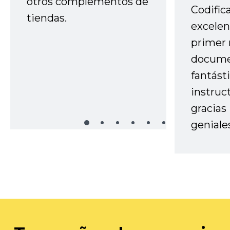
otros complementos de
Codific
tiendas.
excelen
primer 
docume
fantást
instruc
gracias
geniale