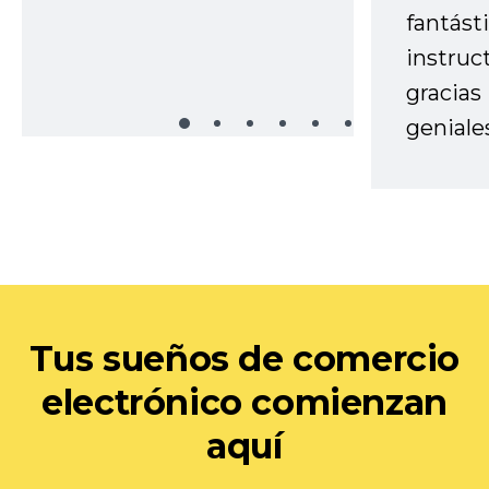
fantást
instruc
gracias
geniale
Tus sueños de comercio
electrónico comienzan
aquí