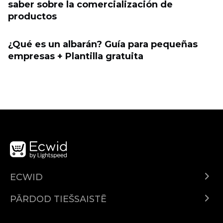
saber sobre la comercialización de
productos
¿Qué es un albarán? Guía para pequeñas
empresas + Plantilla gratuita
ECWID
Ecwid.com
PĀRDOD TIEŠSAISTĒ
Izcenojumi
Pārdod visur
Palīdzības centrs