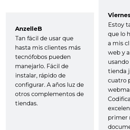
Vierne
Estoy t
AnzelleB
que lo
Tan fácil de usar que
a mis cl
hasta mis clientes más
web y a
tecnófobos pueden
usando 
manejarlo. Fácil de
tienda 
instalar, rápido de
cuatro 
configurar. A años luz de
webmas
otros complementos de
Codific
tiendas.
excelen
primer 
docume