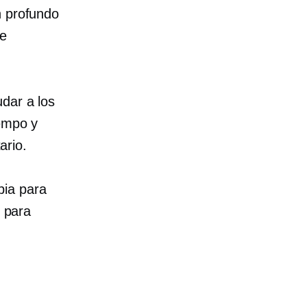
n profundo
ue
dar a los
iempo y
ario.
pia para
l para