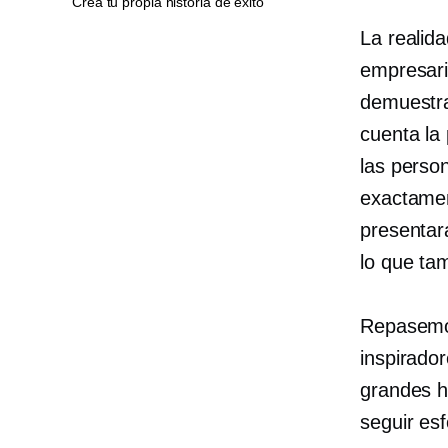
Crea tu propia historia de éxito
La realid
empresari
demuestra
cuenta la 
las perso
exactamen
presentar
lo que ta
Repasemos
inspirador
grandes hi
seguir es