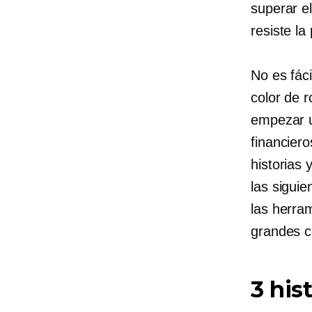
superar el
resiste l
No es fác
color de 
empezar u
financier
historias
las siguie
las herra
grandes c
3 his