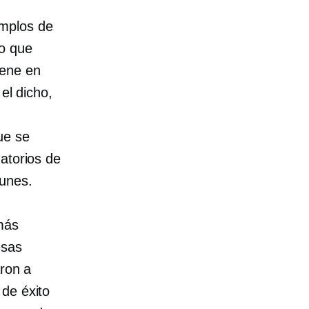
emplos de
lo que
iene en
el dicho,
ue se
atorios de
unes.
más
esas
aron a
 de éxito