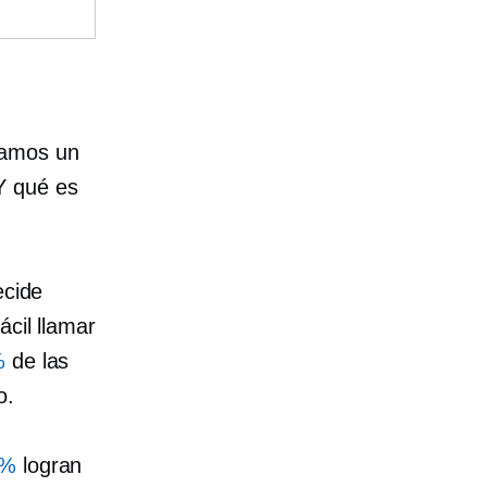
mamos un
Y qué es
ecide
ácil llamar
%
de las
o.
0%
logran