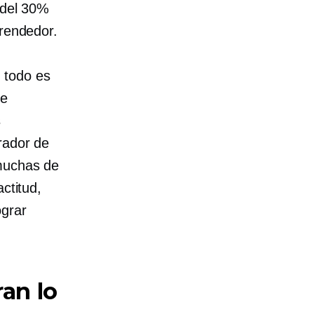
 del 30%
prendedor.
 todo es
ue
s
rador de
 muchas de
ctitud,
ograr
ran lo