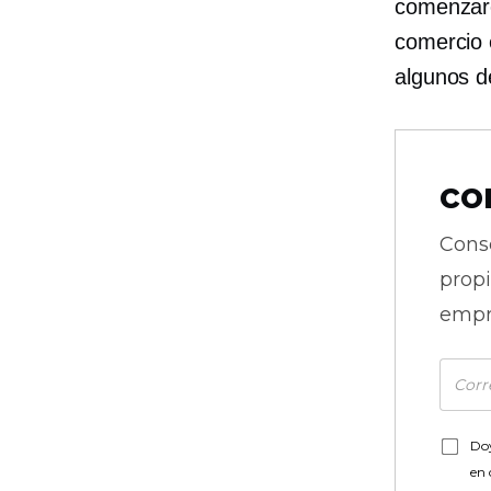
comenzar
comercio 
algunos de
co
Cons
prop
empr
Doy
en