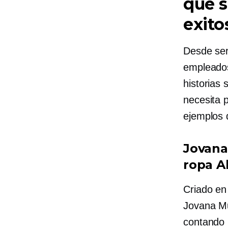
que s
exito
Desde ser
empleados
historias
necesita p
ejemplos
Jovana
ropa Al
Criado en
Jovana Mu
contando 