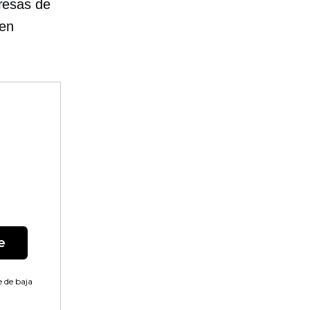
resas de
 en
e
 de baja