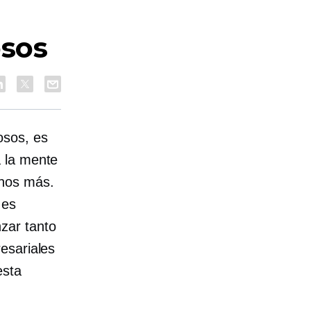
sos
osos, es
a la mente
hos más.
 es
nzar tanto
esariales
esta