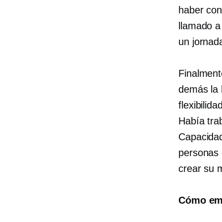
haber con
llamado a
un
jornad
Finalment
demás la 
flexibilid
Había tra
Capacidad
personas c
crear su m
Cómo emp