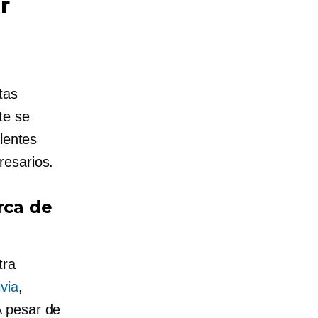
r
tas
te se
lentes
esarios.
rca de
tra
ivia
,
A pesar de