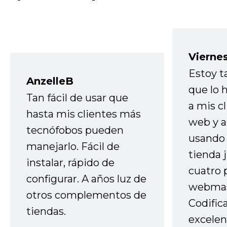
Vierne
Estoy t
AnzelleB
que lo
Tan fácil de usar que
a mis cl
hasta mis clientes más
web y a
tecnófobos pueden
usando 
manejarlo. Fácil de
tienda 
instalar, rápido de
cuatro 
configurar. A años luz de
webmas
otros complementos de
Codific
tiendas.
excelen