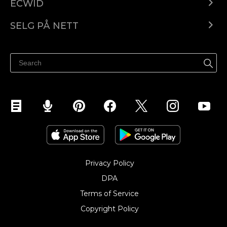
ECWID
Ecwid.com
SELG PÅ NETT
Pris
Selg hvor som helst
Hjelpesenter
Selg på Facebook
Selg på Instagram
Privacy Policy
DPA
Terms of Service
Copyright Policy‎