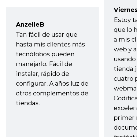
Vierne
Estoy t
AnzelleB
que lo
Tan fácil de usar que
a mis cl
hasta mis clientes más
web y a
tecnófobos pueden
usando 
manejarlo. Fácil de
tienda 
instalar, rápido de
cuatro 
configurar. A años luz de
webmas
otros complementos de
Codific
tiendas.
excelen
primer 
docume