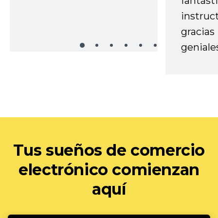
fantást
instruc
gracias
geniale
Tus sueños de comercio
electrónico comienzan
aquí