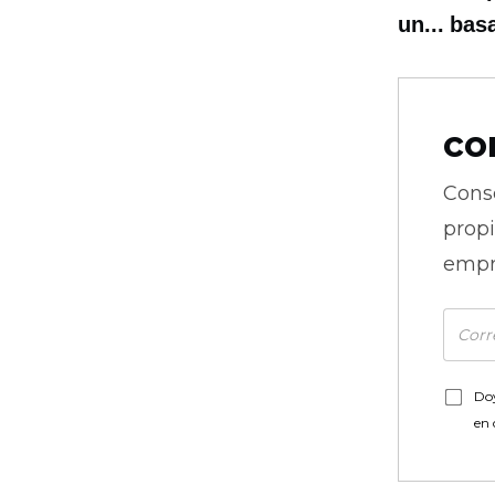
un...
basa
co
Cons
prop
empr
Doy
en