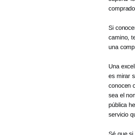
comprador
Si conoce
camino, t
una comp
Una excel
es mirar 
conocen c
sea el no
pública he
servicio 
Sé que si