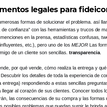
entos legales para fideic
umerosas formas de solucionar el problema.
así ll
 de confianza” con las herramientas y trucos de m
 menciones en la prensa, estadísticas confusas, tw
nfluyentes, etc.), pero uno de los
MEJOR
Las for
migo de un cliente son sencillas.
transparencia
.
de, por qué vende, cómo realiza la entrega y qu
Descubrir los detalles de toda la experiencia de c
la entrega) respondiendo a estas sencillas pregunta
 llegar al corazón de sus clientes. Conocer todos 
rán, las consecuencias de su compra y las formas 
os posibles problemas que puedan surgir le brinda a