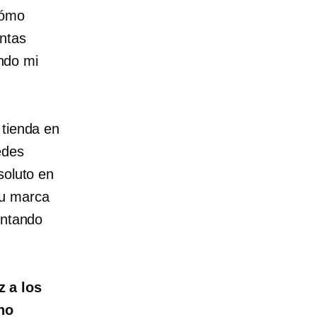
cómo
entas
ndo mi
 tienda en
edes
soluto en
su marca
entando
 a los
 no