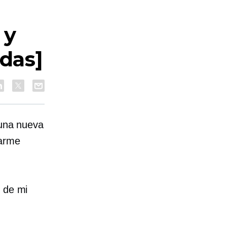
 y
idas]
una nueva
rarme
n de mi