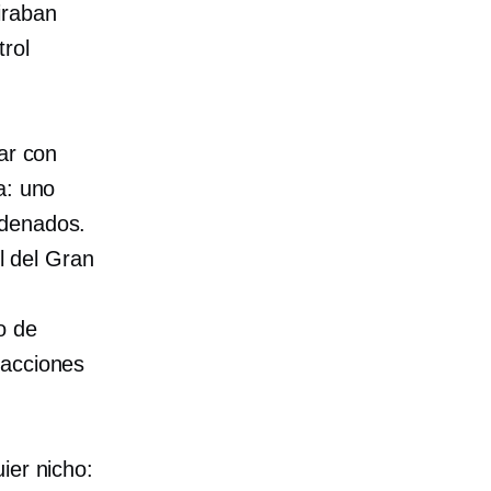
iraban
rol
ar con
a: uno
rdenados.
ol del Gran
o de
 acciones
ier nicho: