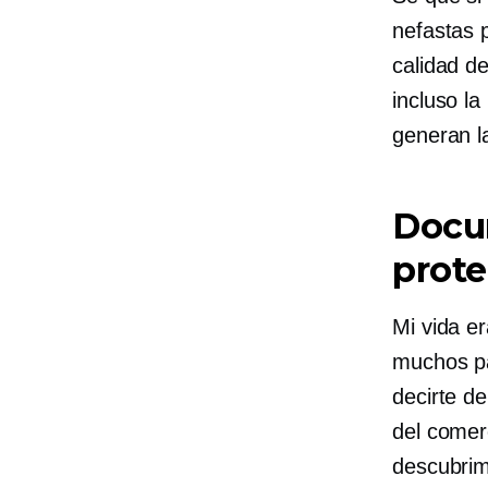
nefastas p
calidad de
incluso la
generan l
Docum
prot
Mi vida e
muchos pa
decirte d
del comer
descubrim