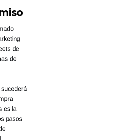
omiso
amado
arketing
eets de
mas de
é sucederá
ompra
s es la
los pasos
de
l