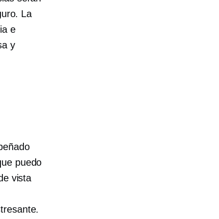
guro. La
ia e
sa y
mpeñado
 que puedo
de vista
tresante.