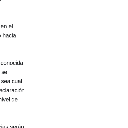
en el
o hacia
sconocida
 se
 sea cual
eclaración
nivel de
cias serán