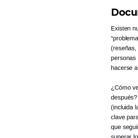
Docum
Existen n
“problema
(reseñas,
personas i
hacerse a
¿Cómo ven
después? 
(incluida 
clave para
que segui
superar l