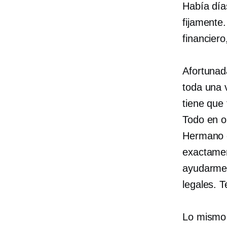
Había día
fijamente
financiero
Afortunada
toda una 
tiene que
Todo en or
Hermano c
exactamen
ayudarme 
legales. 
Lo mismo 