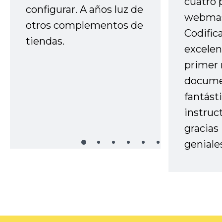
cuatro 
configurar. A años luz de
webmas
otros complementos de
Codific
tiendas.
excelen
primer 
docume
fantást
instruc
gracias
geniale