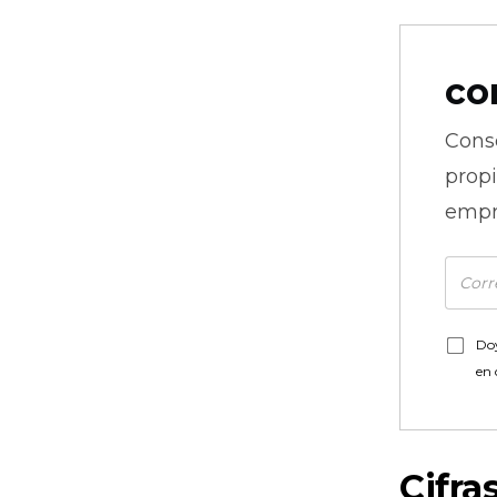
co
Cons
prop
empr
Doy
en
Cifra