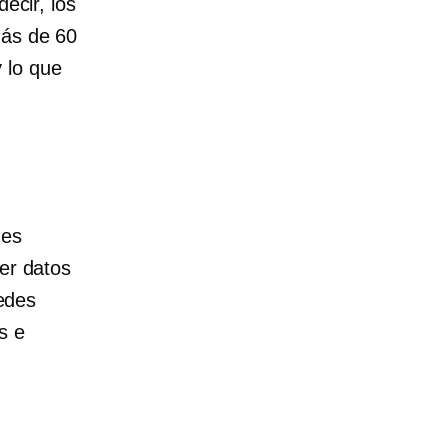
ecir, los
más de 60
 lo que
des
ver datos
redes
s e