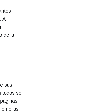
ántos
. Al
n
o de la
de sus
si todos se
 páginas
 en ellas