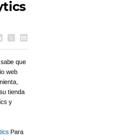
tics
s sabe que
io web
mienta,
su tienda
ics y
tics
Para