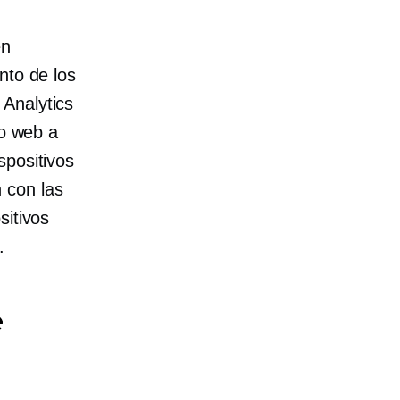
en
nto de los
 Analytics
io web a
spositivos
 con las
sitivos
.
e