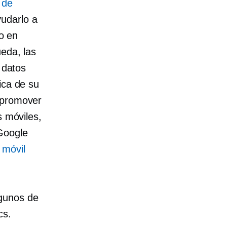
 de
udarlo a
co en
ueda, las
 datos
ica de su
 promover
s móviles,
Google
 móvil
lgunos de
cs.