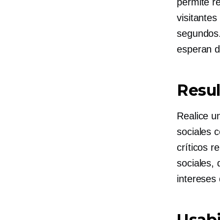
permite re
visitante
segundos.
esperan d
Resul
Realice u
sociales c
críticos r
sociales, 
intereses 
Usabi