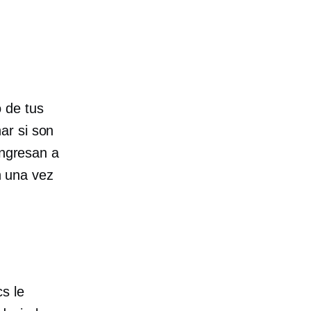
 de tus
ar si son
ingresan a
ón una vez
s le