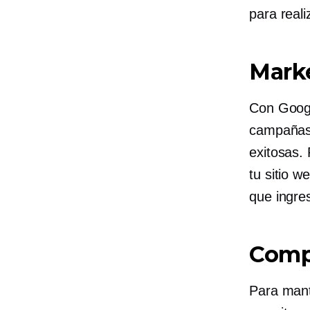
para reali
Marke
Con Googl
campañas 
exitosas. 
tu sitio w
que ingres
Compr
Para mant