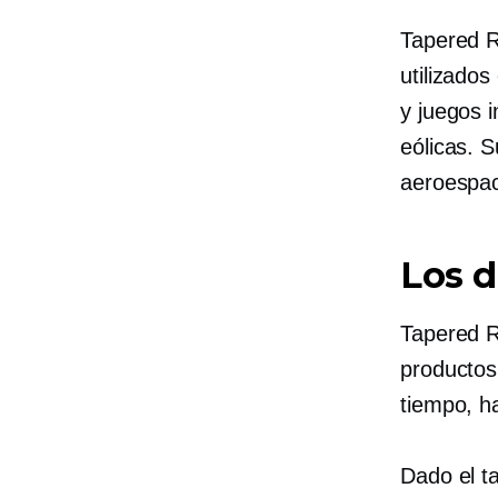
Tapered R
utilizado
y juegos i
eólicas. 
aeroespac
Los d
Tapered R
productos
tiempo, h
Dado el ta