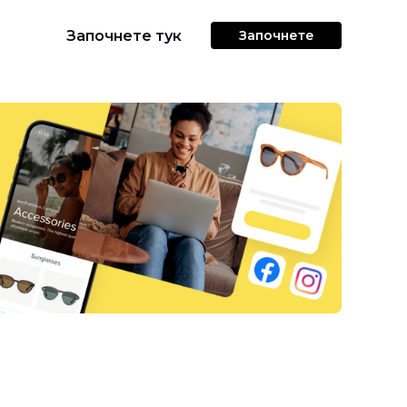
Започнете тук
Започнете