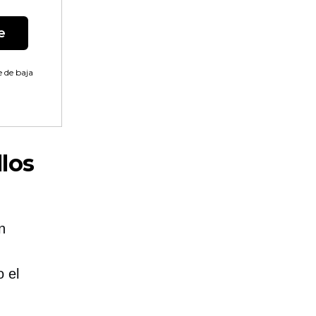
e
 de baja
los
n
 el