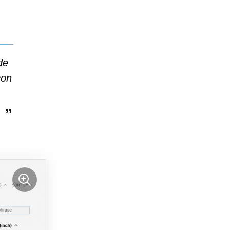
de
con