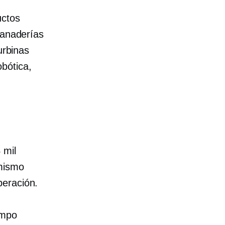
uctos
panaderías
urbinas
bótica,
 mil
 mismo
peración.
empo