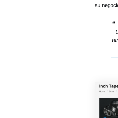
su negoci
U
te