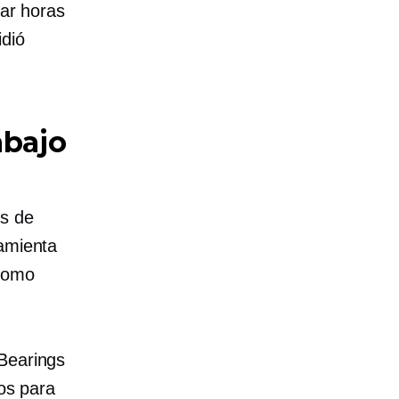
var horas
idió
abajo
as de
ramienta
 como
 Bearings
cos para