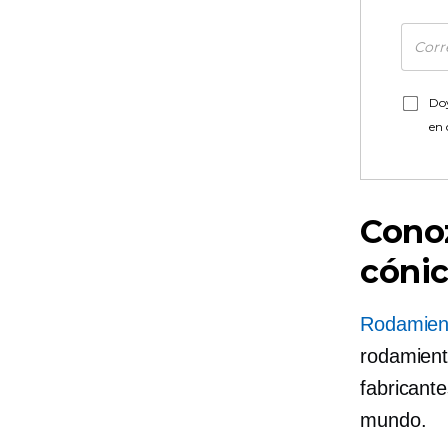
Doy
en
Conoz
cóni
Rodamient
rodamient
fabricant
mundo.