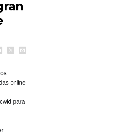
gran
e
mos
das online
cwid para
er