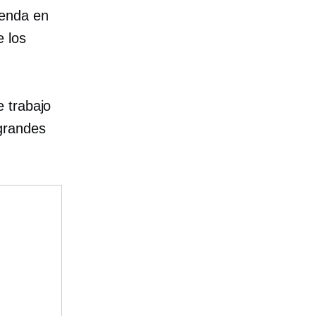
ienda en
e los
 trabajo
grandes