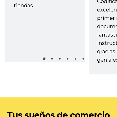
Codific
tiendas.
excelen
primer 
docume
fantást
instruc
gracias
geniale
Tus sueños de comercio