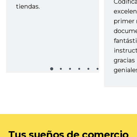
Codific
tiendas.
excelen
primer 
docume
fantást
instruc
gracias
geniale
Tus sueños de comercio