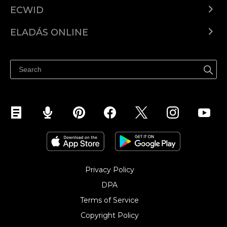
ECWID
Ecwid.com
ELADÁS ONLINE
Árkalkuláció
Eladni mindenhol
Súgó
Eladás a Facebookon
Eladás Instagramon
Privacy Policy
DPA
Terms of Service
Copyright Policy‎