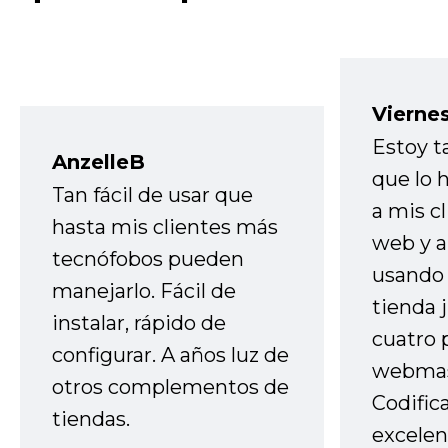
Vierne
Estoy t
AnzelleB
que lo
Tan fácil de usar que
a mis cl
hasta mis clientes más
web y a
tecnófobos pueden
usando 
manejarlo. Fácil de
tienda 
instalar, rápido de
cuatro 
configurar. A años luz de
webmas
otros complementos de
Codific
tiendas.
excelen