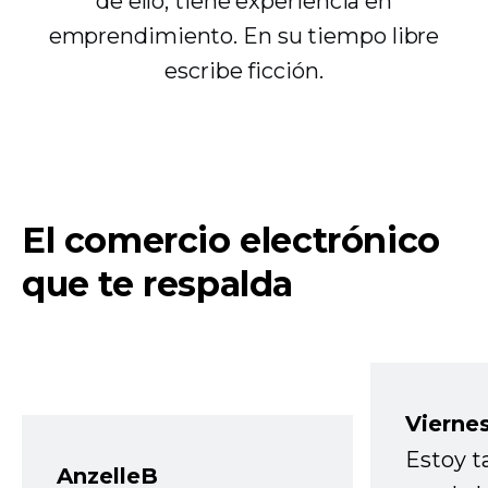
de ello, tiene experiencia en
emprendimiento. En su tiempo libre
escribe ficción.
El comercio electrónico
que te respalda
Vierne
Estoy t
AnzelleB