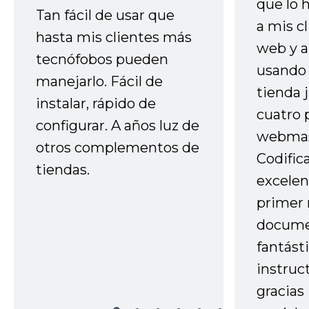
que lo
Tan fácil de usar que
a mis cl
hasta mis clientes más
web y a
tecnófobos pueden
usando 
manejarlo. Fácil de
tienda 
instalar, rápido de
cuatro 
configurar. A años luz de
webmas
otros complementos de
Codific
tiendas.
excelen
primer 
docume
fantást
instruc
gracias