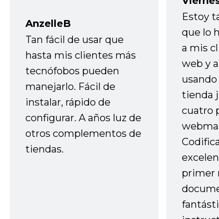
Vierne
Estoy t
AnzelleB
que lo
Tan fácil de usar que
a mis cl
hasta mis clientes más
web y a
tecnófobos pueden
usando 
manejarlo. Fácil de
tienda 
instalar, rápido de
cuatro 
configurar. A años luz de
webmas
otros complementos de
Codific
tiendas.
excelen
primer 
docume
fantást