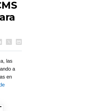
 CMS
ara
a, las
tando a
tas en
 de