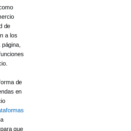
 como
mercio
ad de
n a los
a página,
funciones
io.
aforma de
iendas en
io
ataformas
na
 para que