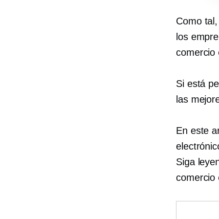
Como tal,
los empre
comercio 
Si está pe
las mejor
En este a
electróni
Siga leye
comercio 