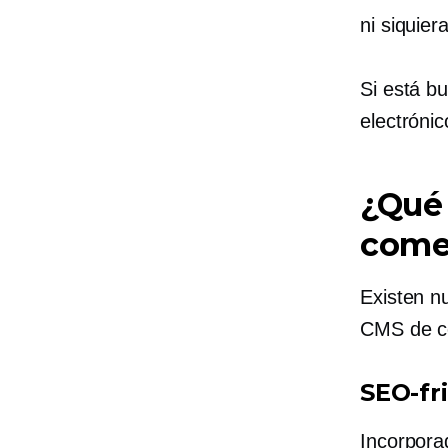
ni siquier
Si está b
electróni
¿Qué 
comer
Existen n
CMS de co
SEO-fr
Incorpora