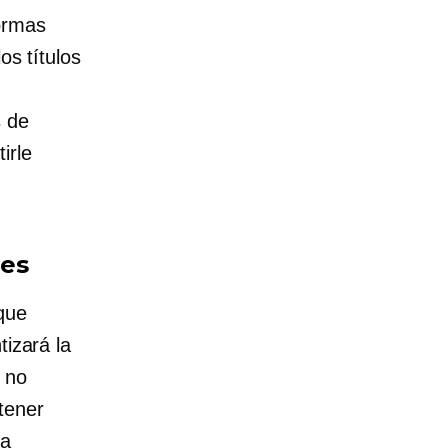
ormas
os títulos
s de
irle
res
que
izará la
e no
tener
da