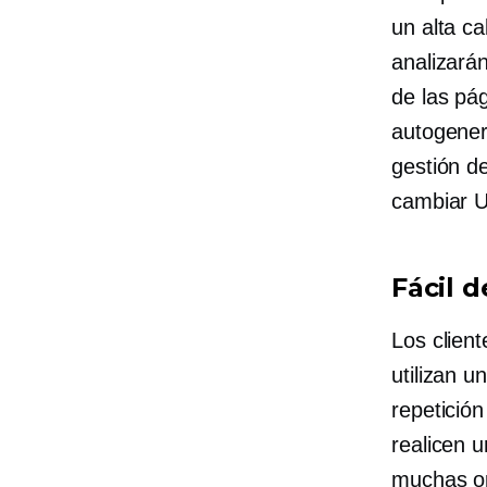
un
alta ca
analizarán
de las pá
autogener
gestión d
cambiar U
Fácil d
Los clien
utilizan u
repetición
realicen 
muchas op