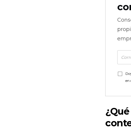
co
Cons
prop
empr
Doy
en
¿Qué 
conte