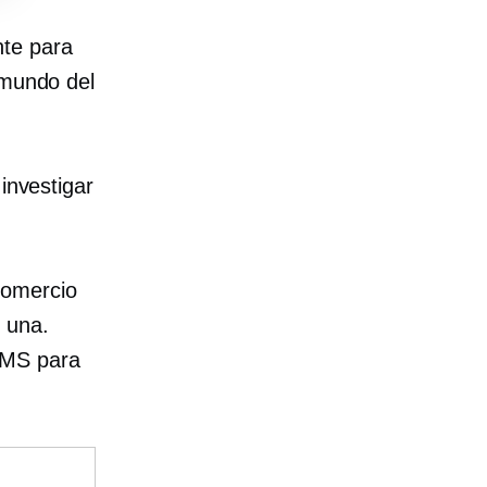
nte para
 mundo del
investigar
comercio
 una.
CMS para