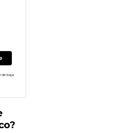
e
 de baja
e
co?