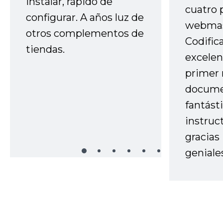
instalar, rápido de
cuatro 
configurar. A años luz de
webmas
otros complementos de
Codific
tiendas.
excelen
primer 
docume
fantást
instruc
gracias
geniale