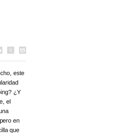
cho, este
laridad
ping? ¿Y
, el
 una
 pero en
illa que