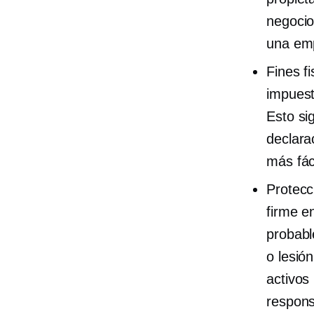
negocio
una emp
Fines f
impuest
Esto si
declara
más fác
Protecc
firme e
probabl
o lesió
activos
respons