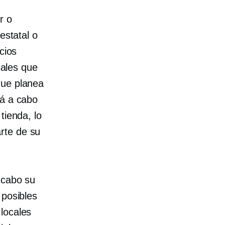
r o
estatal o
cios
iales que
que planea
rá a cabo
tienda, lo
rte de su
 cabo su
 posibles
locales