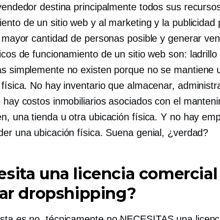
 vendedor destina principalmente todos sus recursos
nto de un sitio web y al marketing y la publicidad
la mayor cantidad de personas posible y generar ven
picos de funcionamiento de un sitio web son:
ladrill
as simplemente no existen porque no se mantiene 
 física. No hay inventario que almacenar, administr
o hay costos inmobiliarios asociados con el manten
n, una tienda u otra ubicación física. Y no hay em
der una ubicación física. Suena genial, ¿verdad?
sita una licencia comercial
zar dropshipping?
sta es no, técnicamente no NECESITAS una licenc