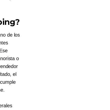
ping?
no de los
ntes
 Ese
norista o
 vendedor
tado, el
 cumple
e.
erales