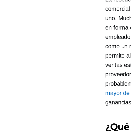
comercial
uno. Much
en forma d
empleador
como un n
permite a
ventas est
proveedor
probablem
mayor de 
ganancias
¿Qué 