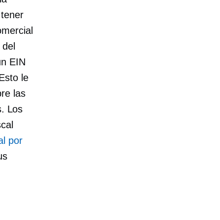
 tener
omercial
 del
un EIN
Esto le
re las
s. Los
cal
al por
us