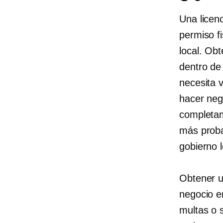
Una licen
permiso fi
local. Obt
dentro de 
necesita 
hacer neg
completam
más proba
gobierno l
Obtener u
negocio e
multas o 