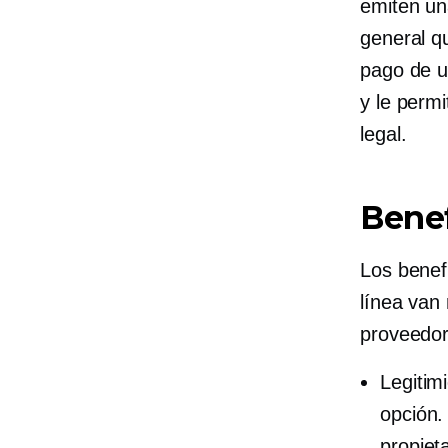
emiten un
general q
pago de u
y le perm
legal.
Benef
Los benef
línea van
proveedor
Legitim
opción.
propiet