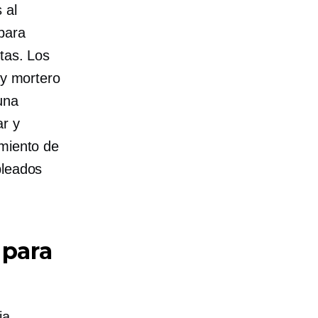
 al
 para
tas. Los
o y mortero
una
ar y
imiento de
pleados
 para
ia