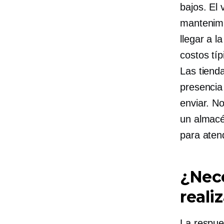
bajos. El
mantenimie
llegar a 
costos tí
Las tiend
presencia
enviar. N
un almacé
para aten
¿Nece
reali
La respue