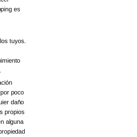
pping es
los tuyos.
uimiento
.
ación
 por poco
uier daño
s propios
en alguna
 propiedad