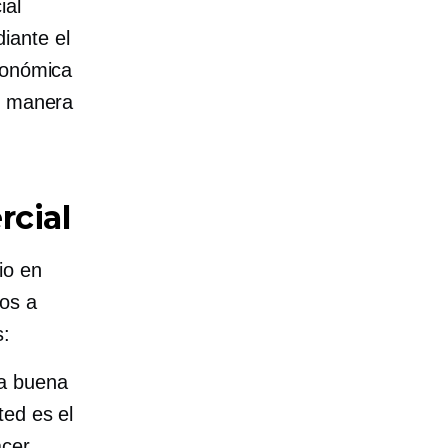
ial
iante el
conómica
de manera
rcial
io en
tos a
s:
na buena
ted es el
acer