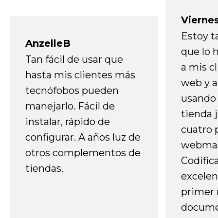
Vierne
Estoy t
AnzelleB
que lo
Tan fácil de usar que
a mis cl
hasta mis clientes más
web y a
tecnófobos pueden
usando 
manejarlo. Fácil de
tienda 
instalar, rápido de
cuatro 
configurar. A años luz de
webmas
otros complementos de
Codific
tiendas.
excelen
primer 
docume