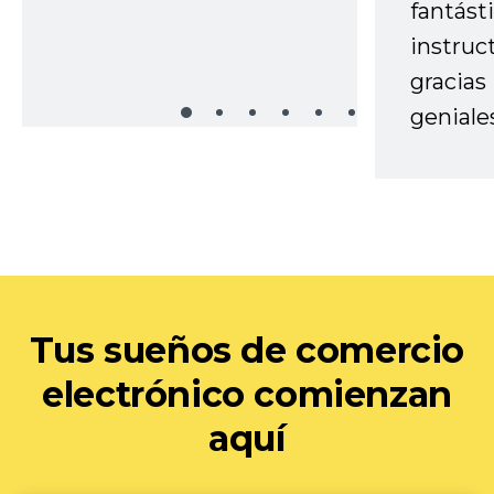
fantást
instruc
gracias
geniale
Tus sueños de comercio
electrónico comienzan
aquí