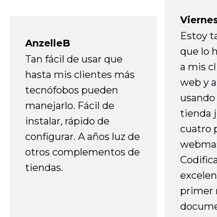
Vierne
Estoy t
AnzelleB
que lo
Tan fácil de usar que
a mis cl
hasta mis clientes más
web y a
tecnófobos pueden
usando 
manejarlo. Fácil de
tienda 
instalar, rápido de
cuatro 
configurar. A años luz de
webmas
otros complementos de
Codific
tiendas.
excelen
primer 
docume