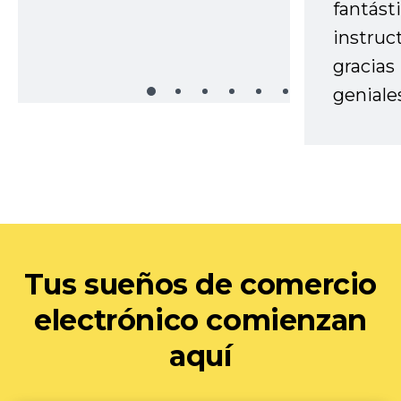
fantást
instruc
gracias
geniale
Tus sueños de comercio
electrónico comienzan
aquí