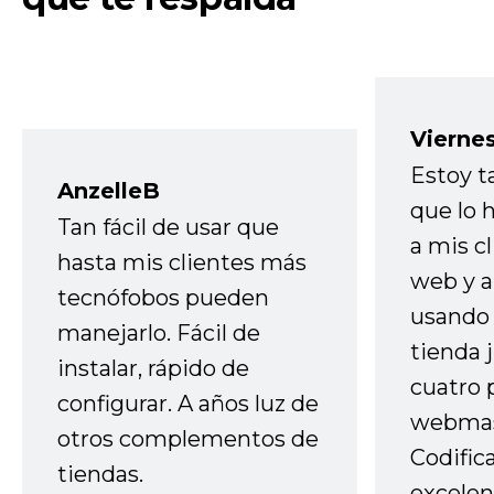
Vierne
Estoy t
AnzelleB
que lo
Tan fácil de usar que
a mis cl
hasta mis clientes más
web y a
tecnófobos pueden
usando 
manejarlo. Fácil de
tienda 
instalar, rápido de
cuatro 
configurar. A años luz de
webmas
otros complementos de
Codific
tiendas.
excelen