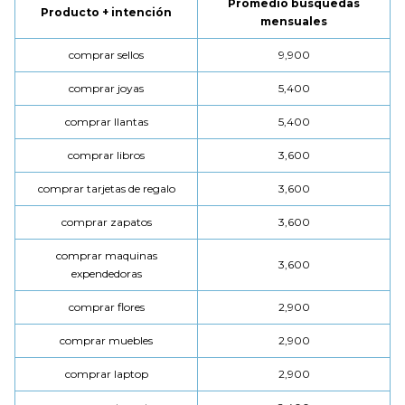
Promedio búsquedas
Producto + intención
mensuales
comprar sellos
9,900
comprar joyas
5,400
comprar llantas
5,400
comprar libros
3,600
comprar tarjetas de regalo
3,600
comprar zapatos
3,600
comprar maquinas
3,600
expendedoras
comprar flores
2,900
comprar muebles
2,900
comprar laptop
2,900