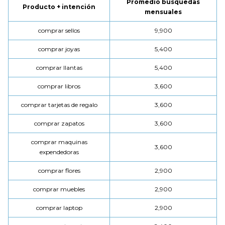
Promedio búsquedas
Producto + intención
mensuales
comprar sellos
9,900
comprar joyas
5,400
comprar llantas
5,400
comprar libros
3,600
comprar tarjetas de regalo
3,600
comprar zapatos
3,600
comprar maquinas
3,600
expendedoras
comprar flores
2,900
comprar muebles
2,900
comprar laptop
2,900