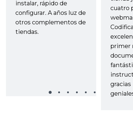
instalar, rápido de
cuatro 
configurar. A años luz de
webmas
otros complementos de
Codific
tiendas.
excelen
primer 
docume
fantást
instruc
gracias
geniale