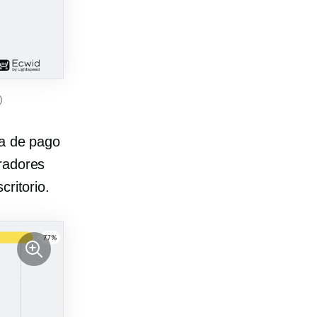
)
ma de pago
radores
critorio.