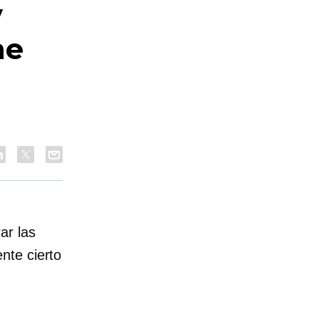
y
ne
ar las
nte cierto