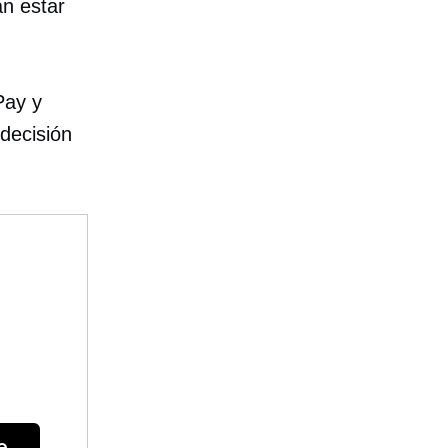
n estar
Pay y
decisión
e