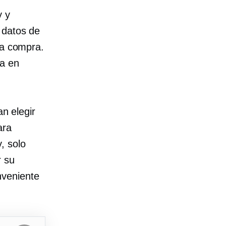
y y
datos de
na compra.
ea en
an elegir
ara
, solo
r su
nveniente