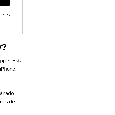
 de baja
y?
Apple. Está
 iPhone,
ganado
rios de