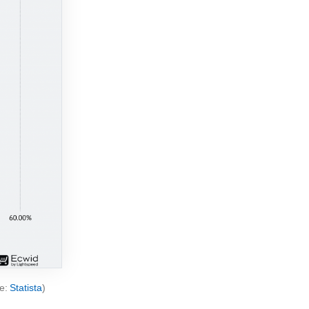
te:
Statista
)