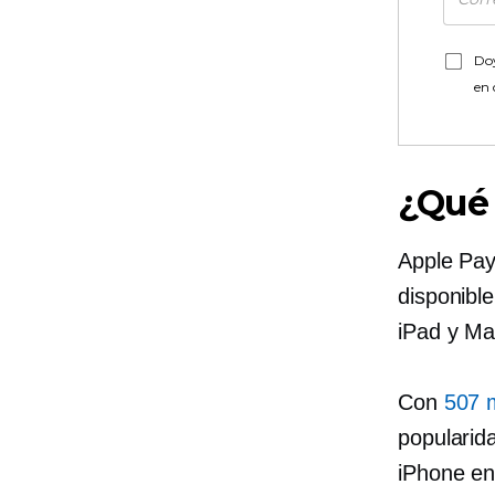
Doy
en
¿Qué 
Apple Pay 
disponibl
iPad y Ma
Con
507 m
popularid
iPhone en