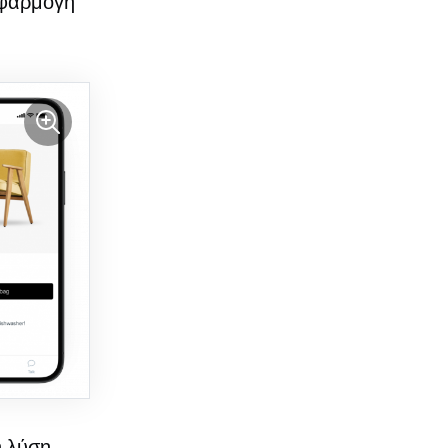
εφαρμογή
η λύση