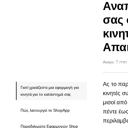
Αναπ
σας 
κινη
Απαι
Αναγν. 7 min
Ας το παρ
Γιατί χρειάζεστε μια εφαρμογή για
κινητές 
κινητά για το κατάστημά σας
μισοί από
Πώς λειτουργεί το ShopApp
πέντε έως
περιλαμβ
Παραδείγματα Εφαρμογών Shop