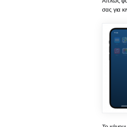
Απλώς φα
σας για κ
Το κάνου