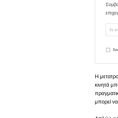
Συμβ
επιχε
Συν
Η μετατρο
κινητά μπ
πραγματικ
μπορεί να