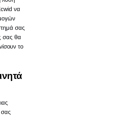
Ecwid να
ρμογών
στημά σας
ς σας θα
ίσουν το
ινητά
ιας
 σας