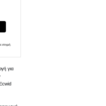
 στιγμή.
γή για
ν
 Ecwid