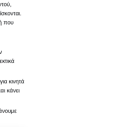
ντού,
ίσκονται.
υή που
ν
εκτικά
ια κινητά
αι κάνει
νουμε