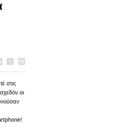
α
έ στις
 σχεδόν οι
ρνούσαν
rtphone!