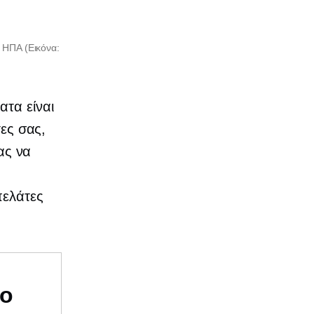
 ΗΠΑ (Εικόνα:
ατα είναι
τες σας,
ίας να
πελάτες
υο