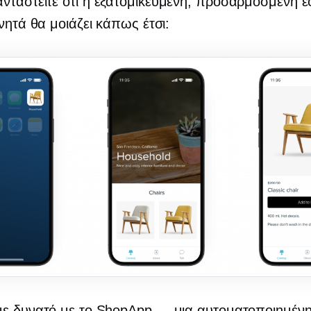
νταστείτε ότι η εξατομικευμένη, προσαρμοσμένη 
ινητά θα μοιάζει κάπως έτσι:
με δυνατό με το ShopApp — μια αυτοματοποιημέν