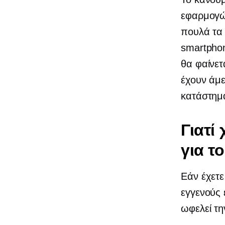
εφαρμογών
πουλά τα
smartphon
θα φαίνετ
έχουν άμ
κατάστημ
Γιατί
για τ
Εάν έχετε
εγγενούς 
ωφελεί τη