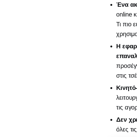
Ένα ακ
online 
Τι πιο 
χρησιμ
Η εφαρ
επαναλ
προσέγ
στις τσ
Κινητό
λειτουρ
τις αγο
Δεν χρ
όλες τι