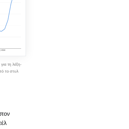
για τη λέξη-
τό το στυλ
στον
τέλ