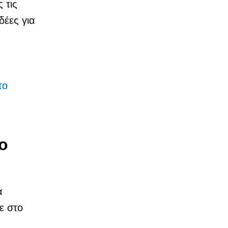
 τις
δέες για
το
ο
α
ε στο