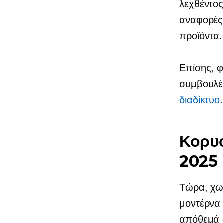
λεχθέντος
αναφορές 
προϊόντα.
Επίσης, φ
συμβουλ
διαδίκτυο
.
Κορυφ
2025
Τώρα, χωρ
μοντέρνα 
απόθεμά 