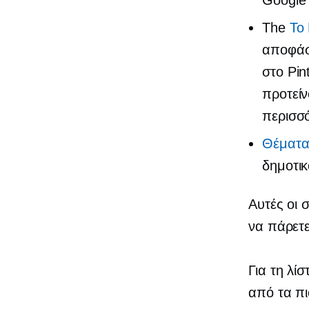
Googl
The
Το
αποφάσ
στο Pin
προτείν
περισσ
Θέματα
δημοτικ
Αυτές οι 
να πάρετε
Για τη λί
από τα πι