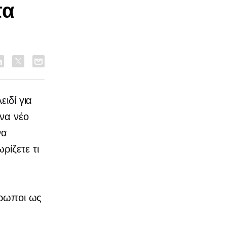
τα
ειδί για
ένα νέο
να
ρίζετε τι
θρωποι ως