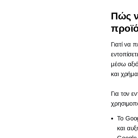
Πώς ν
προϊ
Γιατί να 
εντοπίσε
μέσω αξιό
και χρήμα
Για τον 
χρησιμοπ
Το Goo
και αυξ