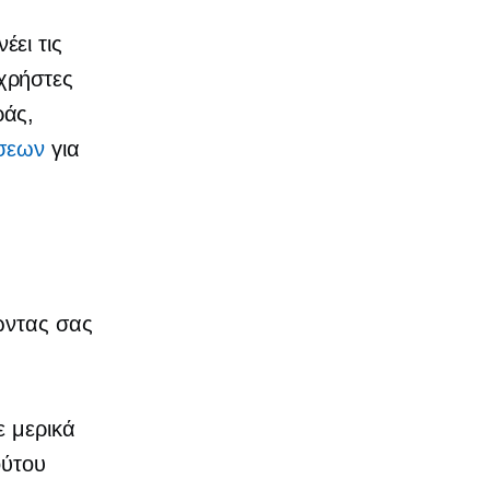
έει τις
χρήστες
ράς,
άσεων
για
ντας σας
ε μερικά
ούτου