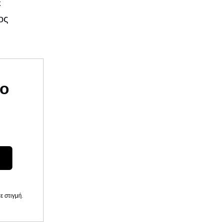
ε
ος
υο
 στιγμή.