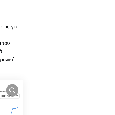
σεις για
ι του
ά
τρονικά