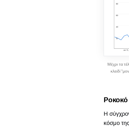
Μέχρι τα τέ
κλειδί "μο
Ροκοκό
Η σύγχρο
κόσμο της