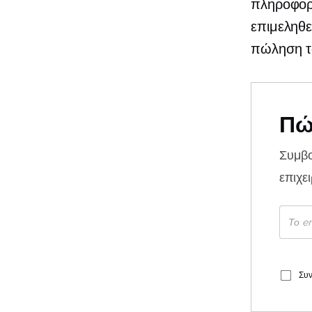
πληροφορ
επιμεληθε
πώληση τ
Πώ
Συμβ
επιχε
Συν