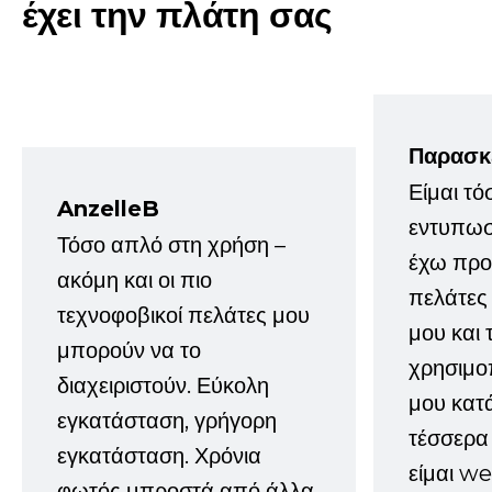
έχει την πλάτη σας
Παρασκ
Είμαι τό
AnzelleB
εντυπωσ
Τόσο απλό στη χρήση –
έχω προτ
ακόμη και οι πιο
πελάτες
τεχνοφοβικοί πελάτες μου
μου και 
μπορούν να το
χρησιμοπ
διαχειριστούν. Εύκολη
μου κατ
εγκατάσταση, γρήγορη
τέσσερα 
εγκατάσταση. Χρόνια
είμαι w
φωτός μπροστά από άλλα