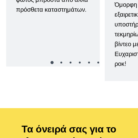
Όμορφη 
πρόσθετα καταστημάτων.
εξαιρετι
υποστήρι
τεκμηρί
βίντεο μ
Ευχαρισ
ροκ!
Τα όνειρά σας για το