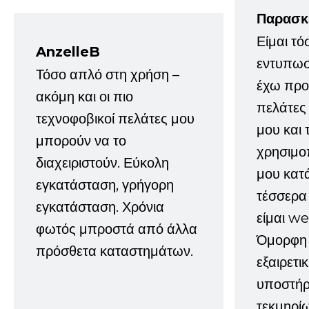
Παρασκ
Είμαι τό
AnzelleB
εντυπωσ
Τόσο απλό στη χρήση –
έχω προτ
ακόμη και οι πιο
πελάτες
τεχνοφοβικοί πελάτες μου
μου και 
μπορούν να το
χρησιμοπ
διαχειριστούν. Εύκολη
μου κατ
εγκατάσταση, γρήγορη
τέσσερα 
εγκατάσταση. Χρόνια
είμαι w
φωτός μπροστά από άλλα
Όμορφη 
πρόσθετα καταστημάτων.
εξαιρετι
υποστήρι
τεκμηρί