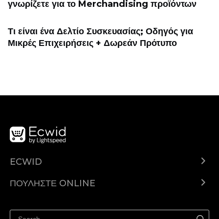
γνωρίζετε για το Merchandising προϊόντων
Τι είναι ένα Δελτίο Συσκευασίας; Οδηγός για
Μικρές Επιχειρήσεις + Δωρεάν Πρότυπο
ECWID
Ecwid.com
ΠΟΥΛΉΣΤΕ ONLINE
Τιμολόγηση
Πουλήστε παντού
Κέντρο βοήθειας
Πουλήστε στο Facebook