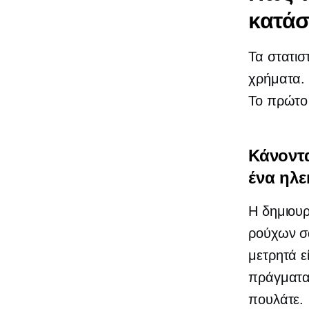
κατά
Τα στατισ
χρήματα. 
Το πρώτο
Κάνοντα
ένα ηλ
Η δημιουρ
ρούχων σα
μετρητά ε
πράγματα 
πουλάτε.