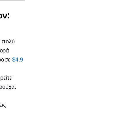
ν:
ς πολύ
γορά
έρασε
$4.9
ρείτε
ρούχα.
θώς