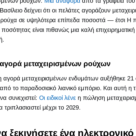
ισμένων ρούχων.
Μια αναφορά
από τα γραφεία του
ασίλειο δείχνει ότι οι πελάτες αγοράζουν μεταχει
ρούχα σε υψηλότερα επίπεδα
ποσοστά — έτσι
Η π
ς ποσότητας είναι πιθανώς μια καλή επιχειρηματική
ή.
 αγορά μεταχειρισμένων ρούχων
 η αγορά μεταχειρισμένων ενδυμάτων αυξήθηκε 21
από το παραδοσιακό λιανικό εμπόριο. Και αυτή η 
 να συνεχιστεί:
Οι ειδικοί λένε
η πώληση μεταχειρισ
 τριπλασιαστεί μέχρι το 2029.
α ξεκινήσετε ένα ηλεκτρονικό