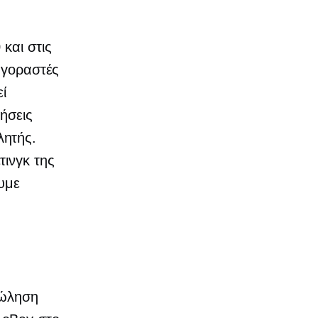
και στις
γοραστές
ί
ήσεις
ητής.
τινγκ της
υμε
α
πώληση