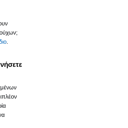
ουν
ρούχων;
διο
.
ινήσετε
ισμένων
πιπλέον
ρία
να