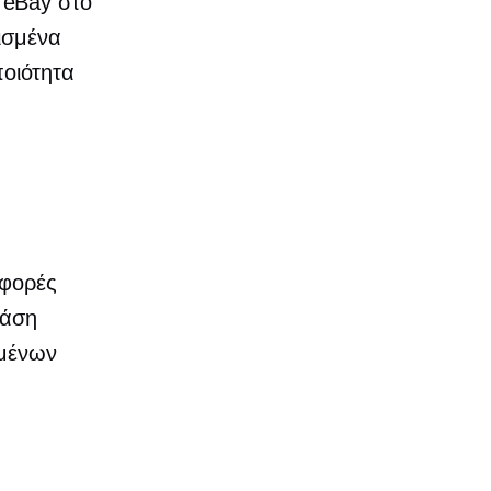
 eBay στο
ρισμένα
οιότητα
 φορές
τάση
μένων