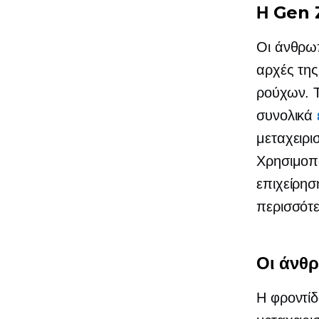
Η Gen Z
Οι άνθρωπ
αρχές της
ρούχων. Τ
συνολικά
μεταχειρ
Χρησιμοπο
επιχείρησ
περισσότε
Οι άνθρ
Η φροντίδ