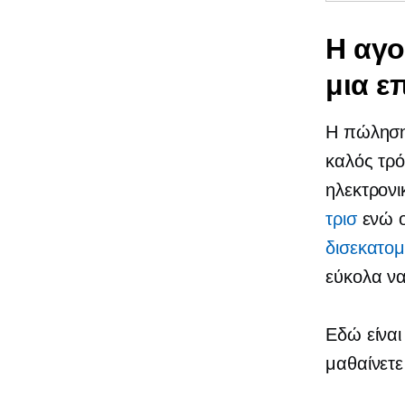
Η αγο
μια 
Η πώληση 
καλός τρ
ηλεκτρονι
τρισ
ενώ ο
δισεκατομ
εύκολα να
Εδώ είναι
μαθαίνετε