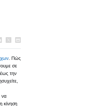
ύχων
. Πώς
σουμε σε
 έως την
ησυχείτε,
 να
η κίνηση