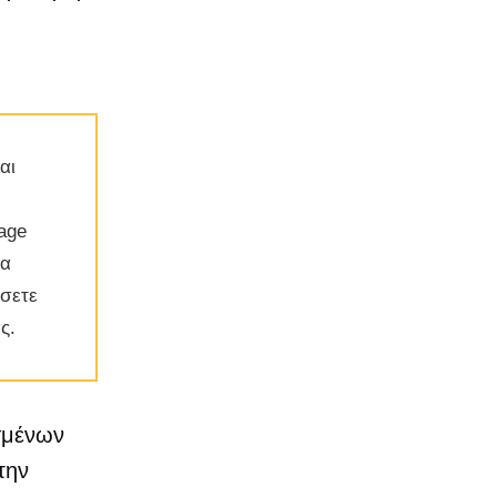
αι
tage
να
ήσετε
ς.
ισμένων
την