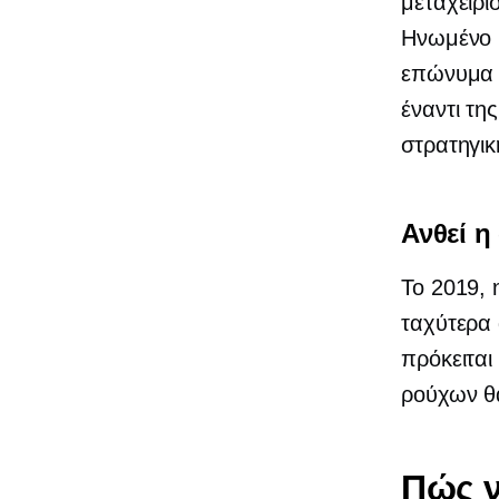
μεταχειρ
Ηνωμένο Β
επώνυμα 
έναντι τη
στρατηγικ
Ανθεί η
Το 2019,
ταχύτερα 
πρόκειται
ρούχων θα
Πώς ν