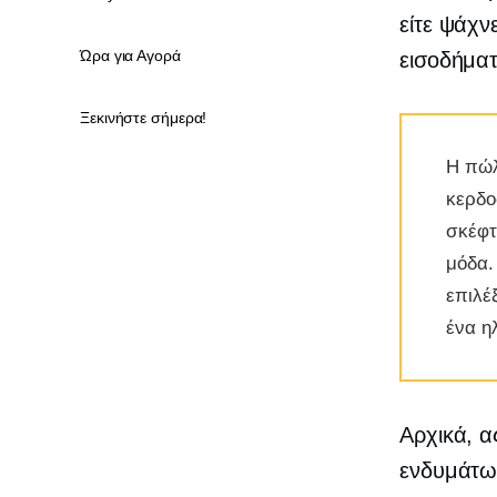
είτε ψάχν
Ώρα για Αγορά
εισοδήματ
Ξεκινήστε σήμερα!
Η πώλ
κερδο
σκέφτ
μόδα.
επιλέ
ένα η
Αρχικά, α
ενδυμάτων