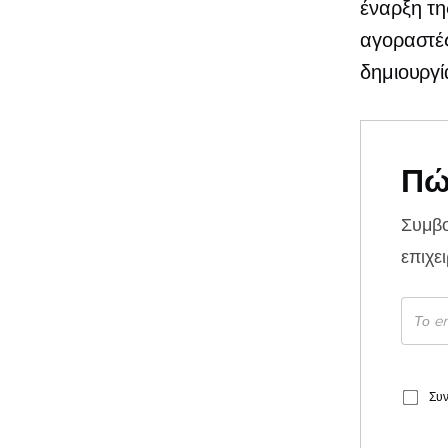
έναρξη τη
αγοραστές
δημιουργί
Πώ
Συμβ
επιχε
Συν