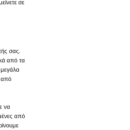
μείνετε σε
τής σας.
ικά από τα
 μεγάλα
η από
ε να
σμένες από
ρίνουμε