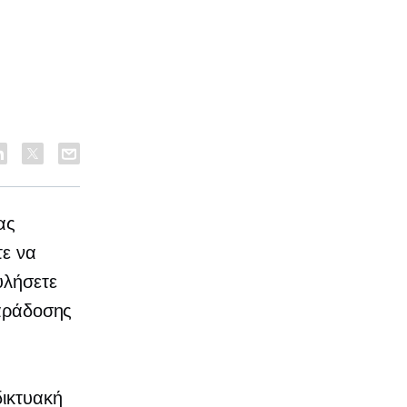
ας
τε να
υλήσετε
παράδοσης
δικτυακή