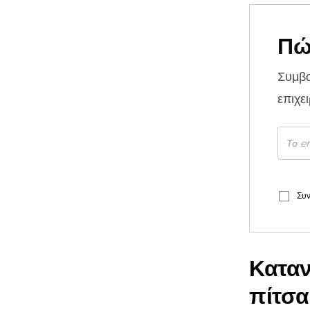
Πώ
Συμβ
επιχε
Συν
Κατα
πίτσα