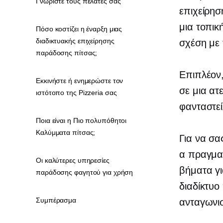
Γνωρίστε τους πελάτες σας
επιχείρησ
μια τοπικ
Πόσο κοστίζει η έναρξη μιας
διαδικτυακής επιχείρησης
σχέση με 
παράδοσης πίτσας;
Επιπλέον,
Εκκινήστε ή ενημερώστε τον
σε μια ατ
ιστότοπο της Pizzeria σας
φανταστεί
Ποια είναι η Πιο πολυπόθητοι
Καλύμματα πίτσας;
Για να σα
α
πραγμα
Οι καλύτερες υπηρεσίες
βήματα γι
παράδοσης φαγητού για χρήση
διαδίκτυο
Συμπέρασμα
ανταγωνισ