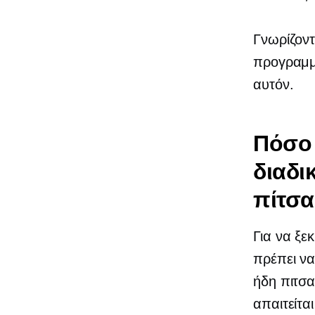
Γνωρίζοντ
προγραμμ
αυτόν.
Πόσο 
διαδι
πίτσα
Για να ξε
πρέπει να
ήδη πιτσα
απαιτείτα