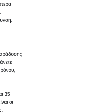
ύτερα
.
θυνση.
παράδοσης
κάνετε
χρόνου,
αι 35
ίναι οι
ς.