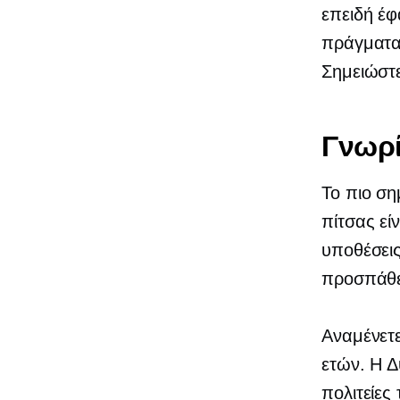
επειδή έφ
πράγματα 
Σημειώστε
Γνωρί
Το πιο ση
πίτσας εί
υποθέσεις
προσπάθε
Αναμένετε
ετών. Η Δυ
πολιτείες