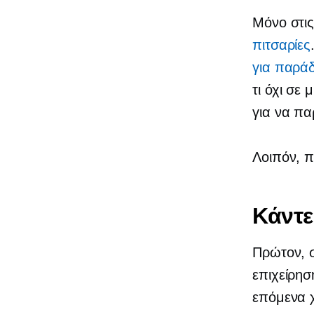
Μόνο στι
πιτσαρίες
για παρά
τι όχι σε
για να πα
Λοιπόν, π
Κάντε
Πρώτον, σ
επιχείρησ
επόμενα χ