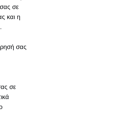
τσας σε
ας και η
.
ίρησή σας
σας σε
τικά
ο