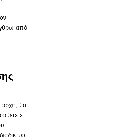
τον
 γύρω από
σης
 αρχή, θα
διαθέτετε
ου
διαδίκτυο.