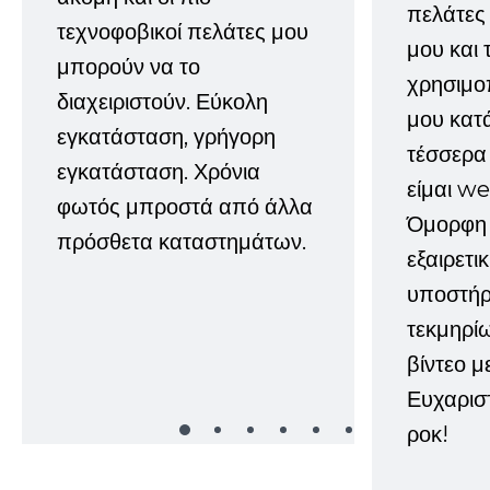
πελάτες
τεχνοφοβικοί πελάτες μου
μου και 
μπορούν να το
χρησιμοπ
διαχειριστούν. Εύκολη
μου κατ
εγκατάσταση, γρήγορη
τέσσερα 
εγκατάσταση. Χρόνια
είμαι w
φωτός μπροστά από άλλα
Όμορφη 
πρόσθετα καταστημάτων.
εξαιρετι
υποστήρι
τεκμηρί
βίντεο μ
Ευχαρισ
ροκ!