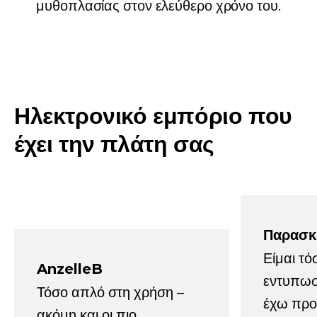
μυθοπλασίας στον ελεύθερο χρόνο του.
Ηλεκτρονικό εμπόριο που
έχει την πλάτη σας
Παρασκ
Είμαι τό
AnzelleB
εντυπωσ
Τόσο απλό στη χρήση –
έχω προτ
ακόμη και οι πιο