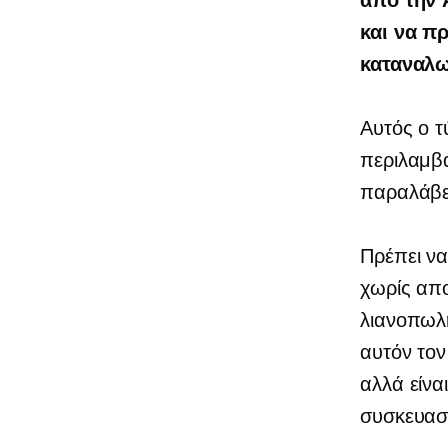
από την 
και να π
καταναλω
Αυτός ο τ
περιλαμβά
παραλάβε
Πρέπει να
χωρίς απ
λιανοπωλη
αυτόν τον
αλλά είνα
συσκευασί