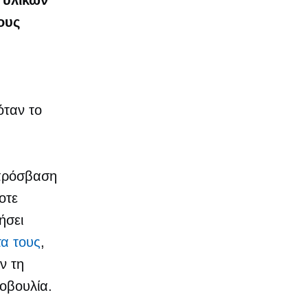
 υλικών
ους
όταν το
 πρόσβαση
οτε
ήσει
τα τους
,
ν τη
οβουλία.