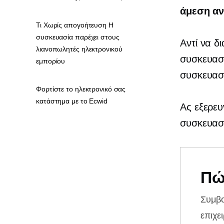
άμεση αν
Τι Χωρίς απογοήτευση Η
συσκευασία παρέχει στους
Αντί να δ
λιανοπωλητές ηλεκτρονικού
συσκευασί
εμπορίου
συσκευασί
Φορτίστε το ηλεκτρονικό σας
κατάστημα με το Ecwid
Ας εξερε
συσκευασί
Πώ
Συμβ
επιχε