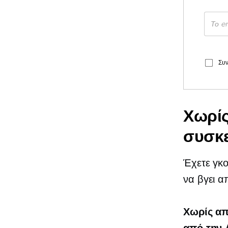
Συν
Χωρί
συσκ
Έχετε γκο
να βγει α
Χωρίς α