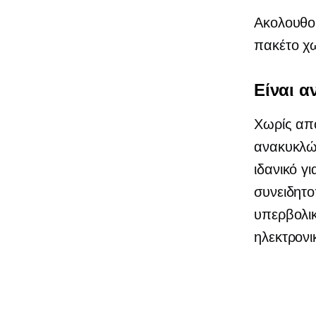
Ακολουθού
πακέτο
χ
Είναι α
Χωρίς απ
ανακυκλώσ
ιδανικό γ
συνειδητο
υπερβολι
ηλεκτρονι