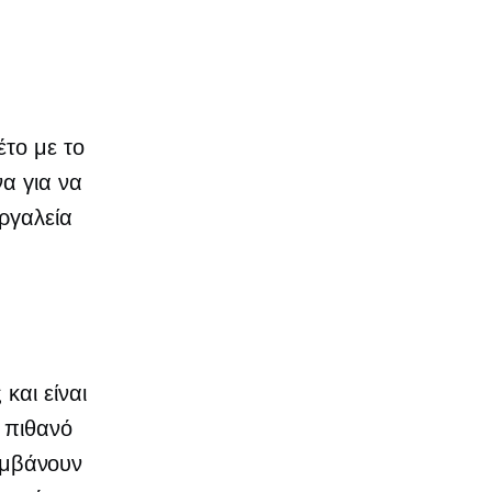
έτο με το
α για να
ργαλεία
και είναι
ό πιθανό
λαμβάνουν