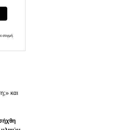
 στιγμή.
η;» και
ισήχθη