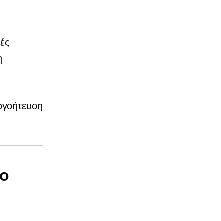
νές
η
ογοήτευση
υο