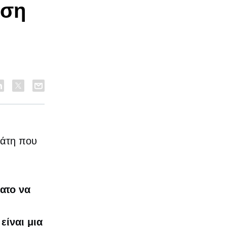
υση
λάτη που
νατο να
είναι μια