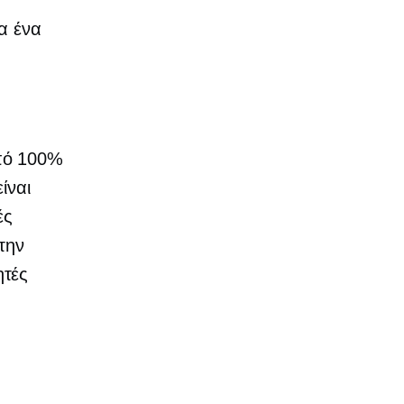
α ένα
πό 100%
ίναι
ές
την
ητές