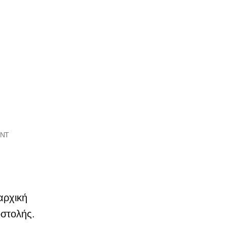
ENT
αρχική
οστολής.