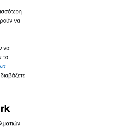
ισσότερη
ορούν να
ν να
 το
να
 διαβάζετε
ork
ελματιών