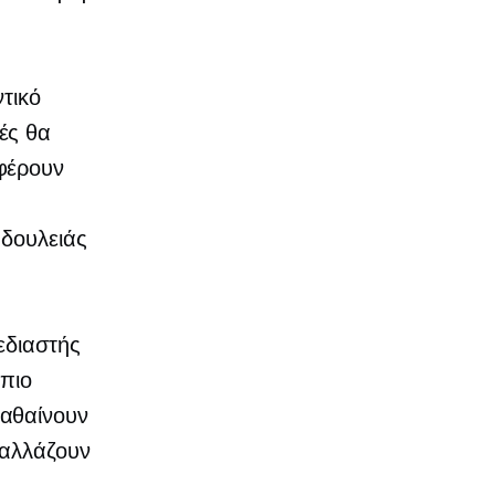
τικό
τές θα
φέρουν
 δουλειάς
εδιαστής
 πιο
μαθαίνουν
 αλλάζουν