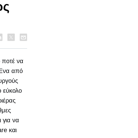
ως
 ποτέ να
 Ένα από
ουργούς
ο εύκολο
ριέρας
θμες
 για να
are και