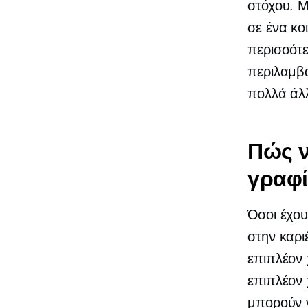
στόχου. Μ
σε ένα κο
περισσότε
περιλαμβά
πολλά άλ
Πώς ν
γραφ
Όσοι έχου
στην καρι
επιπλέον 
επιπλέον
μπορούν ν