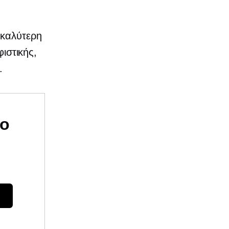
 καλύτερη
φιστικής,
.
υο