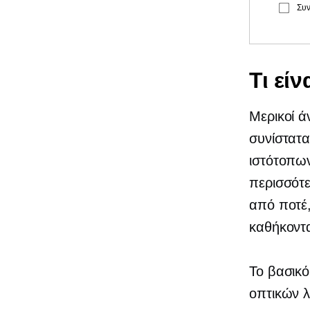
Συν
Τι εί
Μερικοί ά
συνίστατα
ιστότοπων
περισσότε
από ποτέ,
καθήκοντ
Το βασικ
οπτικών λ