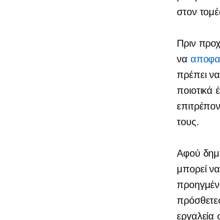
στον τομέ
Πριν προχ
να
αποφασ
πρέπει ν
ποιοτικά 
επιτρέπον
τους.
Αφού δημι
μπορεί να
προηγμέν
πρόσθετες
εργαλεία 