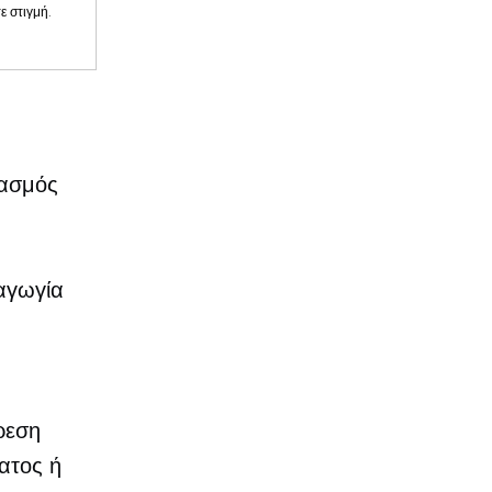
 στιγμή.
ιασμός
χαγωγία
ι
ύρεση
ατος ή