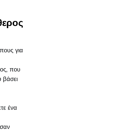
θερος
όπους για
ος,
που
υ βάσει
ετε ένα
ύσαν