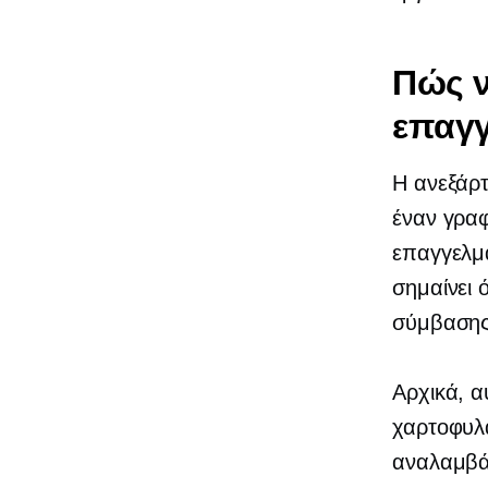
Πώς ν
επαγγ
Η ανεξάρτ
έναν γραφ
επαγγελμα
σημαίνει 
σύμβασης
Αρχικά, α
χαρτοφυλά
αναλαμβά