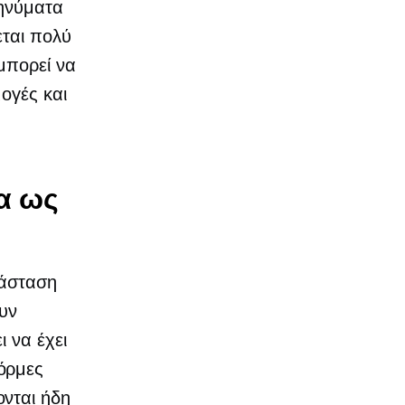
μηνύματα
εται πολύ
μπορεί να
ογές και
α ως
τάσταση
ουν
 να έχει
όρμες
νται ήδη