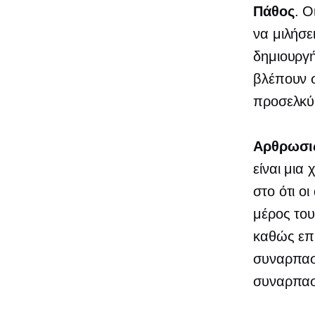
Πάθος
. Ο
να μιλήσε
δημιουργή
βλέπουν σ
προσελκύσ
Αρθρωσι
είναι μια
στο ότι ο
μέρος του
καθώς επι
συναρπαστ
συναρπαστ