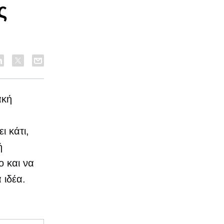
ς
ακή
ι κάτι,
ή
ο και να
 ιδέα.