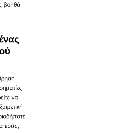
ας βοηθά
 ένας
κού
είρηση
ιρηματίες
είτε να
ξαιρετική
οιοδήποτε
α εσάς,