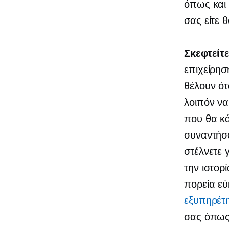
όπως και 
σας είτε 
Σκεφτείτ
επιχείρησ
θέλουν ότ
λοιπόν να
που θα κά
συναντήσο
στέλνετε 
την ιστορί
πορεία ε
εξυπηρέτ
σας όπως