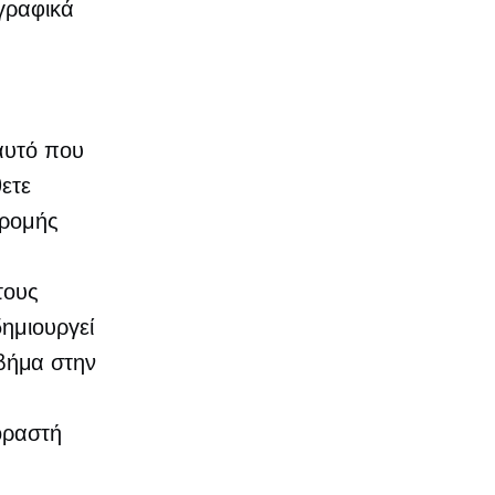
γραφικά
 αυτό που
ετε
δρομής
τους
ημιουργεί
 βήμα στην
οραστή