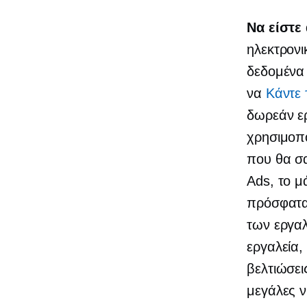
Να είστε
ηλεκτρονι
δεδομένα 
να
Κάντε 
δωρεάν ερ
χρησιμοπο
που θα σ
Ads, το μ
πρόσφατα 
των εργαλ
εργαλεία
βελτιώσει
μεγάλες ν