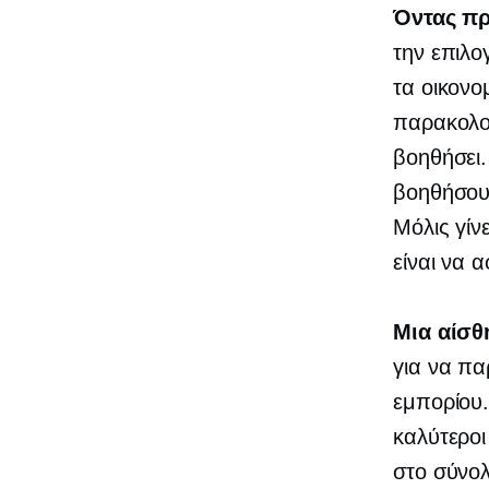
Όντας
πρ
την επιλο
τα οικον
παρακολου
βοηθήσει.
βοηθήσουν
Μόλις γίν
είναι να 
Μια αίσθ
για να πα
εμπορίου.
καλύτεροι
στο σύνολ