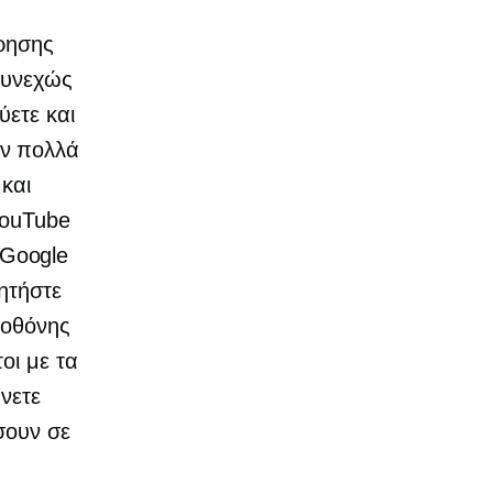
ίρησης
συνεχώς
ύετε και
ν πολλά
 και
YouTube
 Google
ητήστε
 οθόνης
οι με τα
νετε
σουν σε