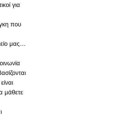
ικοί για
ν
άγκη που
μείο μας…
κοινωνία
βασίζονται
είναι
να μάθετε
ι