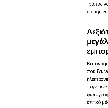
τρόπος να
επίσης να
Δεξιό
μεγάλ
εμπο
Κατανοήσ
που ξεκιν
ηλεκτρονι
παρουσιάσ
φωτογραφί
οπτικό μέ