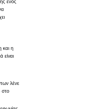
ης ενός
να
χει
 και η
ά είναι
πων λένε
ο στο
λεφωνίας