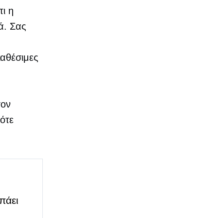
τι η
ά. Σας
αθέσιμες
τον
ότε
πάει