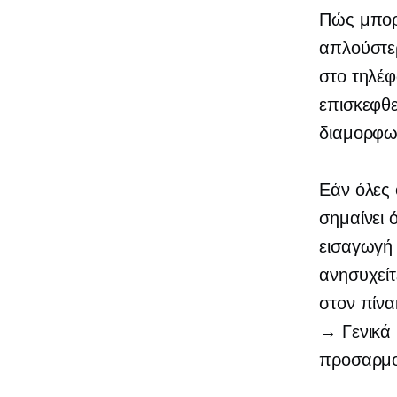
Πώς μπορώ
απλούστερ
στο τηλέφ
επισκεφθε
διαμορφωθ
Εάν όλες 
σημαίνει 
εισαγωγή 
ανησυχείτ
στον πίνα
→ Γενικά 
προσαρμοσ