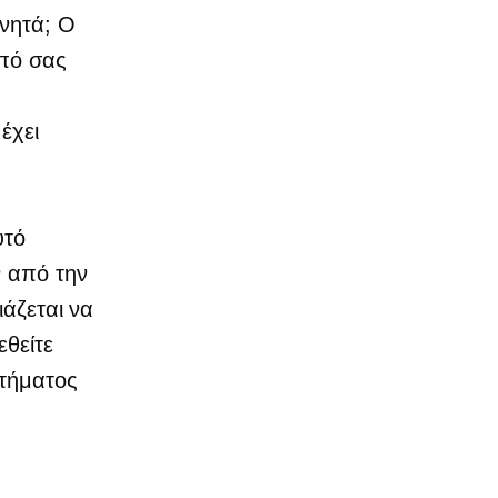
ινητά; Ο
οπό σας
έχει
υτό
ν από την
ιάζεται να
εθείτε
στήματος