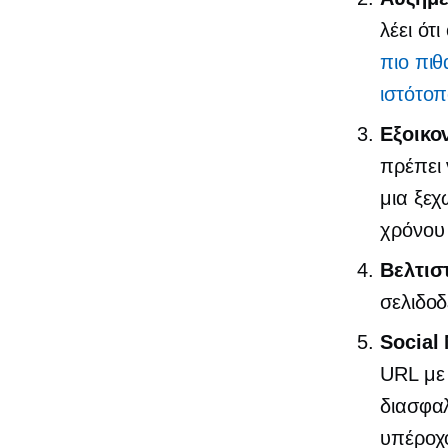
λέει ότ
πιο πιθ
ιστότο
Εξοικο
πρέπει 
μια ξεχ
χρόνου
Βελτισ
σελιδο
Social
URL με 
διασφαλ
υπέροχ