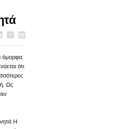
ητά
αι όμορφα
νύεται ότι
ισσότερες
ή. Ως
ναν
ινητά
Η