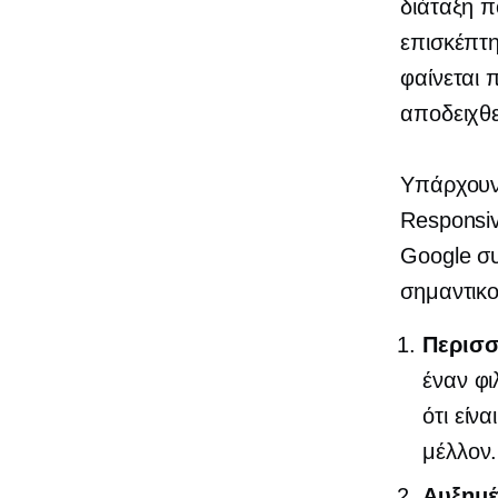
διάταξη π
επισκέπτη
φαίνεται 
αποδειχθε
Υπάρχουν 
Responsiv
Google συ
σημαντικο
Περισσ
έναν
φι
ότι είν
μέλλον.
Αυξημέ