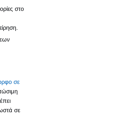
ορίες στο
η
είρηση.
σεων
ορφο σε
ατώσιμη
έπει
σωστά σε