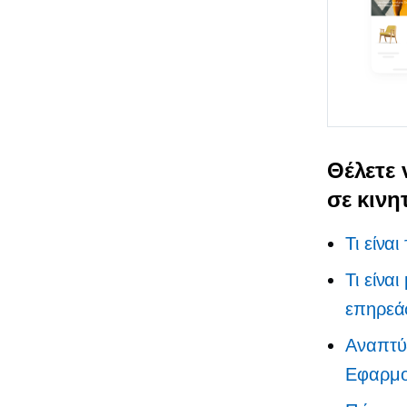
Θέλετε 
σε κινη
Τι είνα
Τι είνα
επηρεάσ
Αναπτύξ
Εφαρμο