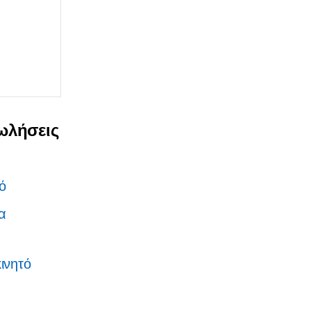
πωλήσεις
τό
να
ινητό