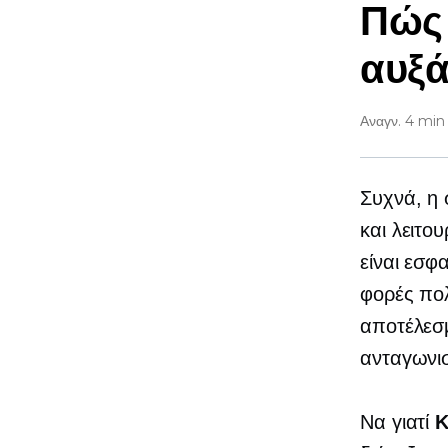
Πώς
αυξά
Αναγν. 4 min
Συχνά, η 
και λειτο
είναι εσφ
φορές πο
αποτέλεσμ
ανταγωνι
Να γιατί
Κ