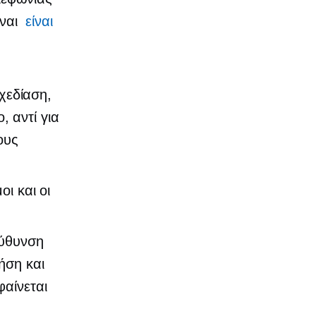
ίναι
είναι
χεδίαση,
 αντί για
ους
οι και οι
εύθυνση
ήση και
φαίνεται