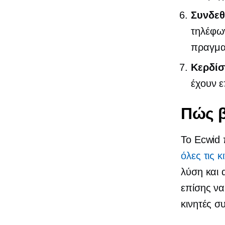
Συνδεθ
τηλέφω
πραγματ
Κερδίσ
έχουν ε
Πώς β
Το Ecwid
όλες τις 
λύση και 
επίσης να
κινητές σ