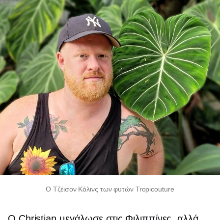
Ο Τζέισον Κόλινς των φυτών Tropicouture
Ο Christian μεγάλωσε στις Φιλιππίνες, αλλά