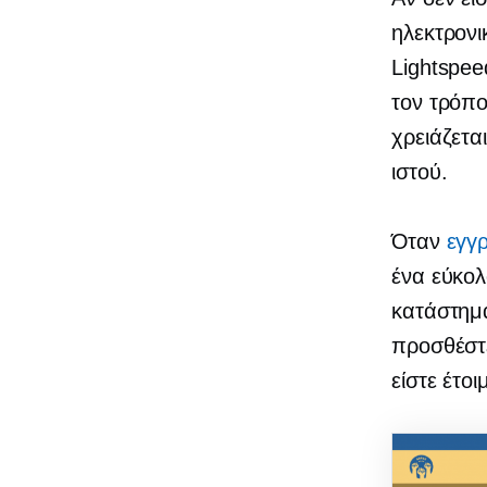
ηλεκτρον
Lightspee
τον τρόπο
χρειάζετα
ιστού.
Όταν
εγγρ
ένα
εύκολ
κατάστημ
προσθέστε
είστε έτοι