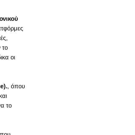
ονικού
λατφόρμες
ές,
 το
δικα
οι
e).
, όπου
και
να το
οπου