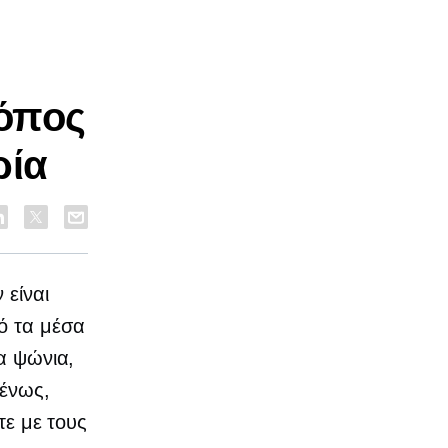
ρόπος
ρία
 είναι
ό τα μέσα
τα ψώνια,
μένως,
τε με τους