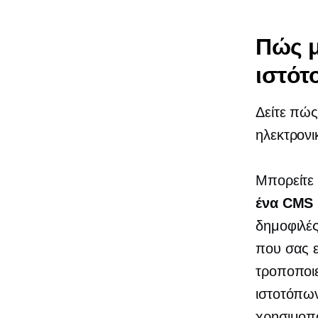
Πώς 
ιστότ
Δείτε πώς
ηλεκτρονι
Μπορείτε 
ένα CMS
δημοφιλές
που σας ε
τροποποι
ιστοτόπων
χρησιμοπ