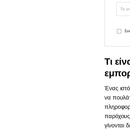
Συν
Τι εί
εμπορ
Ένας ιστό
να πουλάτ
πληροφορί
παρόχους
γίνονται 