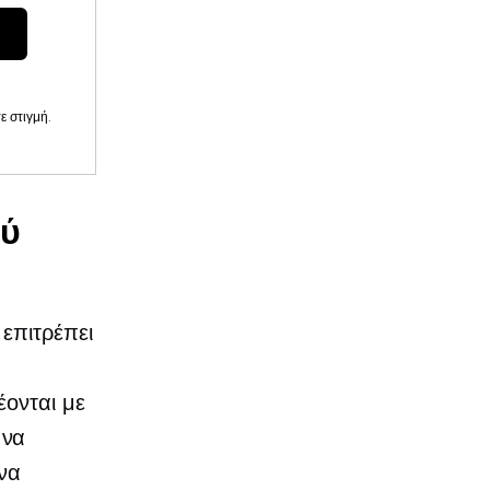
 στιγμή.
ού
επιτρέπει
έονται με
 να
 να