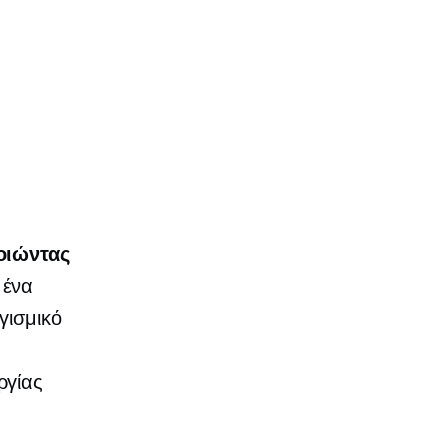
οιώντας
 ένα
γισμικό
ργίας