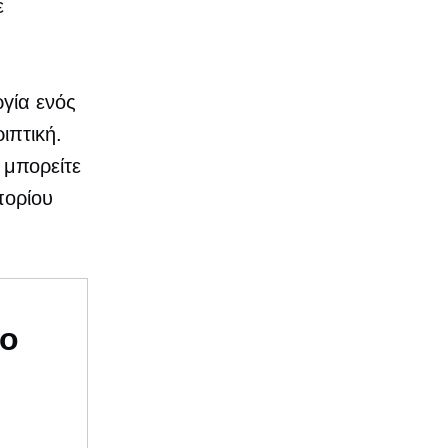
ε
ργία ενός
ιπτική.
 μπορείτε
πορίου
υο