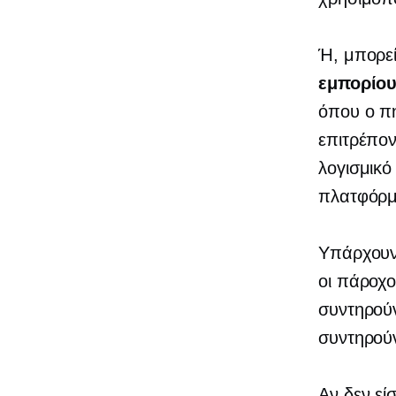
Ή, μπορεί
εμπορίο
όπου ο πη
επιτρέπο
λογισμικό
πλατφόρμε
Υπάρχουν
οι πάροχο
συντηρούν
συντηρούν 
Αν δεν εί