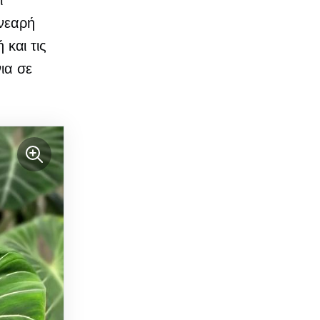
ί
 νεαρή
 και τις
ια σε