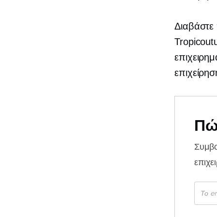
Διαβάστε 
Tropicout
επιχειρημ
επιχείρησ
Πώ
Συμβ
επιχε