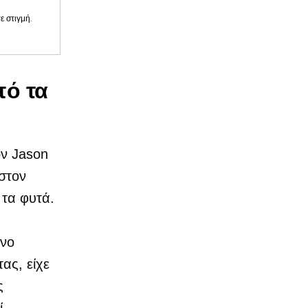
 στιγμή.
πό τα
ον Jason
 στον
 τα φυτά.
ονο
ας, είχε
ς