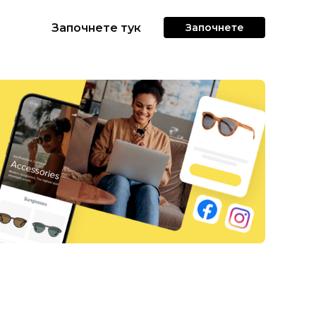
Започнете тук
Започнете