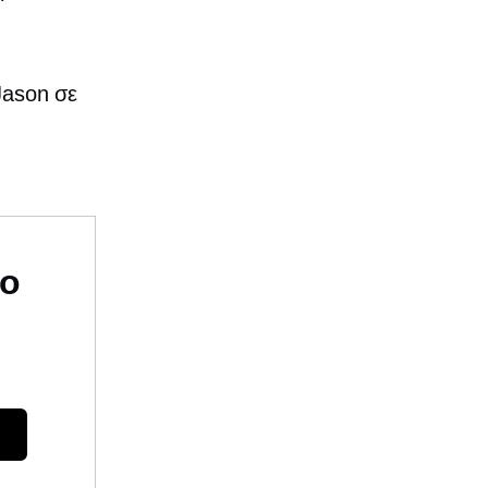
Jason σε
υο