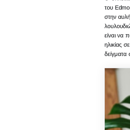
του Edmon
στην αυλή
λουλουδι
είναι να 
ηλικίας σ
δείγματα 