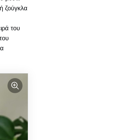
κή ζούγκλα
ιρά του
 του
τα