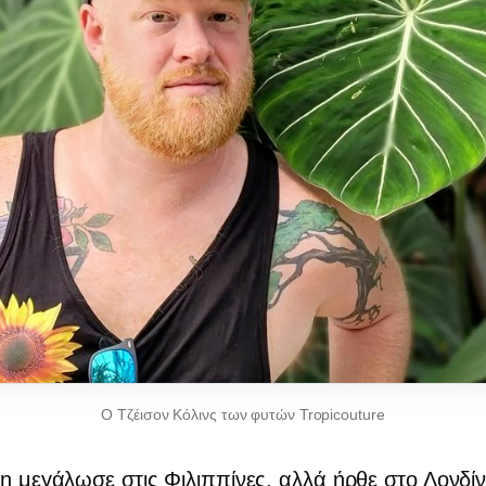
Ο Τζέισον Κόλινς των φυτών Tropicouture
an μεγάλωσε στις Φιλιππίνες, αλλά ήρθε στο Λονδί