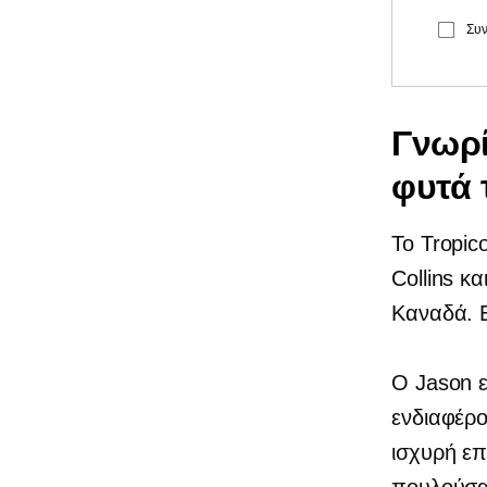
Συν
Γνωρί
φυτά 
Το Tropic
Collins κ
Καναδά. Ε
Ο Jason ε
ενδιαφέρο
ισχυρή επ