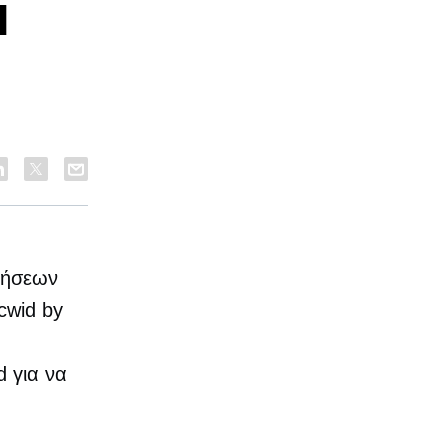
d
ιρήσεων
cwid by
d για να