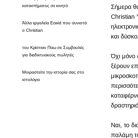
καταστήματος σε κινητό
Σήμερα θα
Christian 
Άλλα εργαλεία Ecwid που συνιστά
ηλεκτρον
ο Christian
και
δύσκο
του Κρίστιαν Παω σε Συμβουλές
για διαδικτυακούς πωλητές
Όχι μόνο 
ξέρουν επ
Μοιραστείτε την ιστορία σας στο
μικροσκοπ
ιστολόγιο
περισσότε
καταφέρνο
δραστηριό
Ναι, το δ
παλάμη το