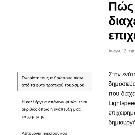
Πώς 
διαχ
επιχ
Αναγν. 12 mi
Στην ενότ
Γνωρίστε τους ανθρώπους πίσω
δημοσιεύ
από τα φυτά τροπικού τουρισμού
που διαχε
Η καλλιέργεια σπάνιων φυτών είναι
Lightspe
ακριβώς όπως η ανάπτυξη μιας
επιχειρημ
επιχείρησης
δημιουργή
Λειτουργία ηλεκτρονικού