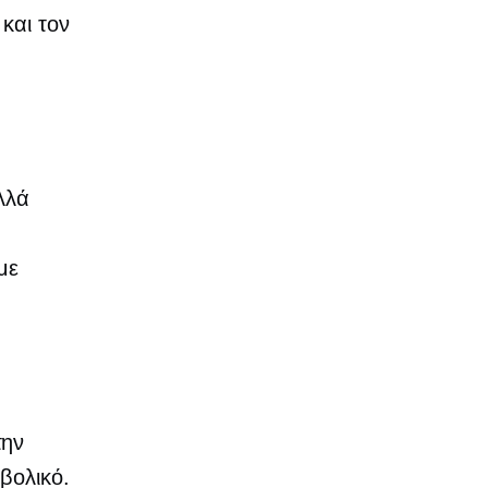
και τον
λλά
με
την
βολικό.