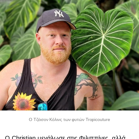
Ο Τζέισον Κόλινς των φυτών Tropicouture
Ο Christian μεγάλωσε στις Φιλιππίνες, αλλά