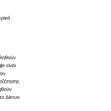
ερικά
τληθούν
e είναι
που
αζήτησης
ηθούν
το Δίκτυο