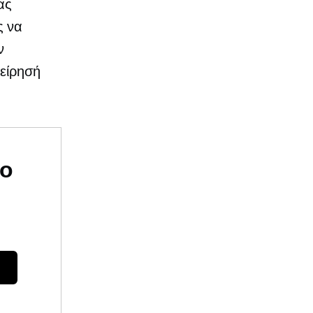
ας
ς να
ν
χείρησή
υο