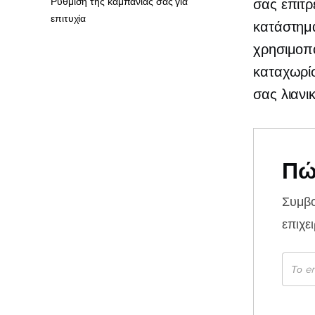
Ρύθμιση της καμπάνιας σας για
σας επιτρ
επιτυχία
κατάστημ
χρησιμοπο
καταχωρίσ
σας λιανι
Πώ
Συμβ
επιχε