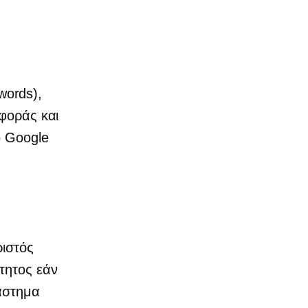
words),
σφοράς και
ο Google
ριστός
τητος εάν
άστημα