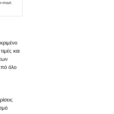
 στιγμή.
εκριμένο
τιμές και
άτων
από όλο
ρίσεις
ασμό