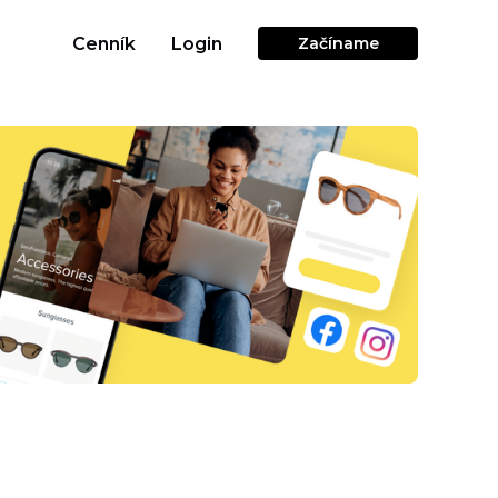
Cenník
Login
Začíname