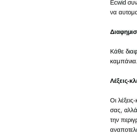
Ecwid συν
να αυτομ
Διαφημισ
Κάθε διαφ
καμπάνια
Λέξεις-κ
Οι λέξεις
σας, αλλά
την περιγρ
αναποτελε