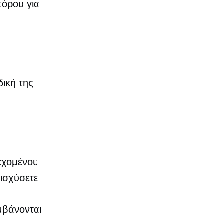
πόρου για
δική της
ιεχομένου
νισχύσετε
μβάνονται